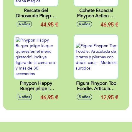
Rescate del
Cohete Espacial
Dinosaurio Pinypon
Pinypon Action de
Action set
4 plantas, incluidas
44,95 €
46,95 €
4 años
4 años
completo con
2 figuras de
camión, figura
astronautas ¡1 de
Dilophosaurus y
ellos es un
explorador, pozo y
impostor!
arena mágica
Pinypon Happy
Figura Pinypon Top
Burger ¡elige lo
Foodie. Articulada
que quieres en el
de brazos y piernas
46,95 €
12,95 €
4 años
5 años
menu giratorio!
con doble cara. -
Incluye figura de la
Modelos surtidos
camarera y más de
30 accesorios