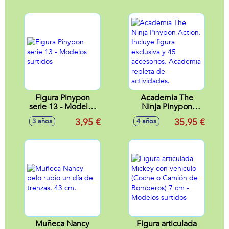
25 cm.
aterrizaje, incluye
figura, helicóptero,
armeria y
accesorios
Figura Pinypon
Academia The
serie 13 - Modelos
Ninja Pinypon
surtidos
Action. Incluye
3,95 €
35,95 €
3 años
4 años
figura exclusiva y
45 accesorios.
Academia repleta
de actividades.
Muñeca Nancy
Figura articulada