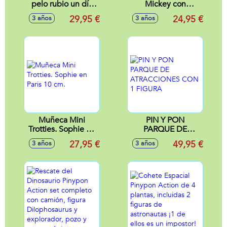
pelo rubio un día
Mickey con
de trenzas. 43 cm.
vehiculo (Coche o
29,95 €
24,95 €
3 años
3 años
Camión de
Bomberos) 7 cm -
Modelos surtidos
Muñeca Mini
PIN Y PON
Trotties. Sophie en
PARQUE DE
Paris 10 cm.
ATRACCIONES
27,95 €
49,95 €
3 años
3 años
CON 1 FIGURA