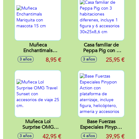
Muñeca
Casa familiar de
Enchantimals
Peppa Pig con 3
Mariquita con
habitaciones
8,95 €
25,95 €
3 años
3 años
mascota 15 cm
diferenes, incluye 1
figura y 6
accesorios
30x25x8,6 cm
Muñeca Lol
Base Fuerzas
Surprise OMG
Especiales Pinypon
Travel Sunset con
Action con
42,95 €
39,95 €
3 años
4 años
accesorios de viaje
plataforma de