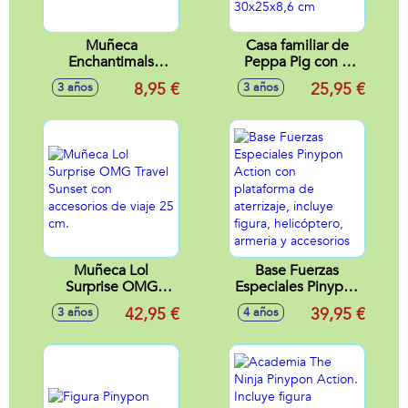
Muñeca
Casa familiar de
Enchantimals
Peppa Pig con 3
Mariquita con
habitaciones
8,95 €
25,95 €
3 años
3 años
mascota 15 cm
diferenes, incluye 1
figura y 6
accesorios
30x25x8,6 cm
Muñeca Lol
Base Fuerzas
Surprise OMG
Especiales Pinypon
Travel Sunset con
Action con
42,95 €
39,95 €
3 años
4 años
accesorios de viaje
plataforma de
25 cm.
aterrizaje, incluye
figura, helicóptero,
armeria y
accesorios