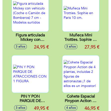
Figura articulada
Muñeca Mini
Mickey con
Trotties. Sophie en
vehiculo (Coche o
Paris 10 cm.
24,95 €
27,95 €
3 años
3 años
Camión de
Bomberos) 7 cm -
Modelos surtidos
PIN Y PON
Cohete Espacial
PARQUE DE
Pinypon Action de
ATRACCIONES
4 plantas, incluidas
49,95 €
46,95 €
3 años
4 años
CON 1 FIGURA
2 figuras de