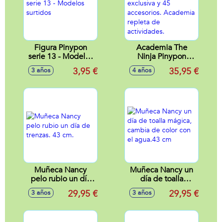
Figura Pinypon
Academia The
serie 13 - Modelos
Ninja Pinypon
surtidos
Action. Incluye
3,95 €
35,95 €
3 años
4 años
figura exclusiva y
45 accesorios.
Academia repleta
de actividades.
Muñeca Nancy
Muñeca Nancy un
pelo rubio un día
día de toalla
de trenzas. 43 cm.
mágica, cambia de
29,95 €
29,95 €
3 años
3 años
color con el
agua.43 cm