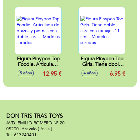
astronautas ¡1 de
ellos es un
impostor!
Figura Pinypon Top
Figura Pinypon Top
Foodie. Articulada
Girls. Tiene doble
de brazos y piernas
cara con tatuajes 11
12,95 €
6,95 €
5 años
4 años
con doble cara. -
cm. - Modelos
Modelos surtidos
surtidos
DON TRIS TRAS TOYS
AVD. EMILIO ROMERO Nº 20
05200 -
Arevalo
( Avila )
613240401