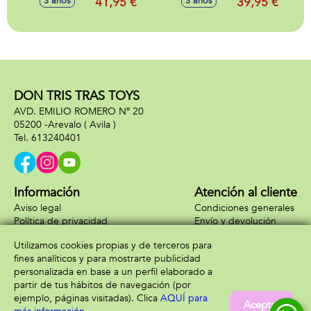
41,95 €
39,95 €
3 años
3 años
32X42X15 Cm
32X38X12Cm
DON TRIS TRAS TOYS
AVD. EMILIO ROMERO Nº 20
05200 -
Arevalo
( Avila )
613240401
Información
Atención al cliente
Aviso legal
Condiciones generales
Política de privacidad
Envío y devolución
Política de cookies
Contacto
Utilizamos cookies propias y de terceros para
Formas de pago
fines analíticos y para mostrarte publicidad
personalizada en base a un perfil elaborado a
partir de tus hábitos de navegación (por
ejemplo, páginas visitadas). Clica
AQUÍ para
Aceptar