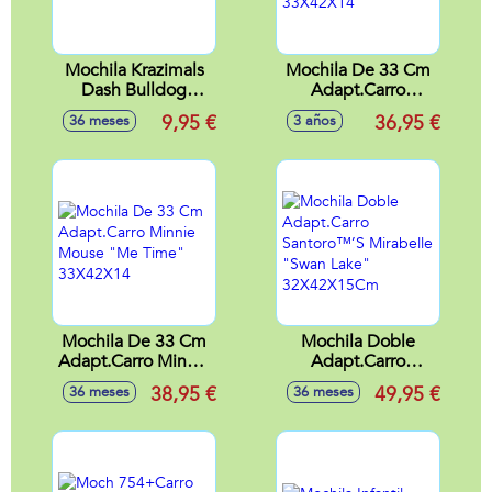
Mochila Krazimals
Mochila De 33 Cm
Dash Bulldog
Adapt.Carro
38X27X18Cm
Mickey Mouse
9,95 €
36,95 €
36 meses
3 años
"Only One"
33X42X14
Mochila De 33 Cm
Mochila Doble
Adapt.Carro Minnie
Adapt.Carro
Mouse "Me Time"
Santoro™’S
38,95 €
49,95 €
36 meses
36 meses
33X42X14
Mirabelle "Swan
Lake"
32X42X15Cm