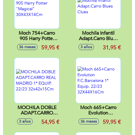
Moch 754+Carro
Mochila Infantil
905 Harry Potter
Adapt.Carro Blues
"Magical"
Clues
59,95 €
31,95 €
36 meses
3 años
30X43X14Cm
MOCHILA DOBLE
Moch 665+Carro
ADAPT.CARRO
Evolution
REAL MADRID 1ª
F.C.Barcelona 1ª
54,95 €
59,95 €
3 años
36 meses
EQUIP. 22/23
Equip. 22/23
32x42x15Cm
32X44X16Cm