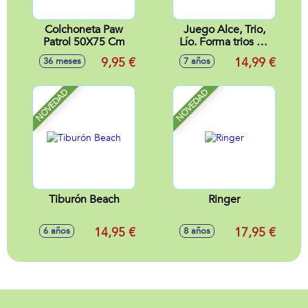
Colchoneta Paw
Juego Alce, Trio,
Patrol 50X75 Cm
Lío. Forma trios de
animales antes que
9,95 €
14,99 €
36 meses
7 años
nadie. Contiene 93
cartas.
NOVEDAD
NOVEDAD
Tiburón Beach
Ringer
14,95 €
17,95 €
6 años
8 años