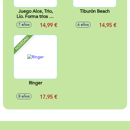
Juego Alce, Trio,
Tiburón Beach
Lío. Forma trios de
animales antes que
14,99 €
14,95 €
7 años
6 años
nadie. Contiene 93
cartas.
NOVEDAD
Ringer
17,95 €
8 años