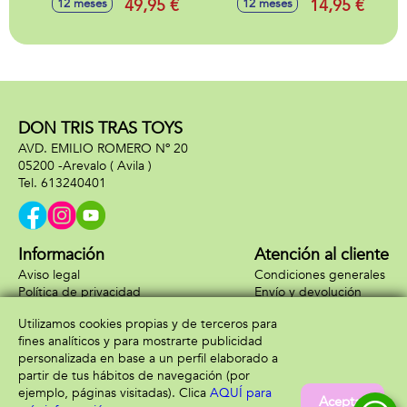
49,95 €
14,95 €
12 meses
12 meses
DON TRIS TRAS TOYS
AVD. EMILIO ROMERO Nº 20
05200 -
Arevalo
( Avila )
613240401
Información
Atención al cliente
Aviso legal
Condiciones generales
Política de privacidad
Envío y devolución
Política de cookies
Contacto
Utilizamos cookies propias y de terceros para
Formas de pago
fines analíticos y para mostrarte publicidad
personalizada en base a un perfil elaborado a
partir de tus hábitos de navegación (por
ejemplo, páginas visitadas). Clica
AQUÍ para
Aceptar