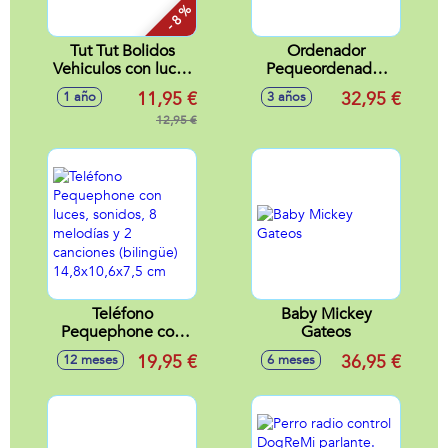
- 8 %
Tut Tut Bolidos
Ordenador
Vehiculos con luces
Pequeordenador
y sonidos 7x10x6
20 actividades
11,95 €
32,95 €
1 año
3 años
cm - Modelos
21x27x7 cm
surtidos
12,95 €
Teléfono
Baby Mickey
Pequephone con
Gateos
luces, sonidos, 8
19,95 €
36,95 €
12 meses
6 meses
melodías y 2
canciones
(bilingüe)
14,8x10,6x7,5 cm