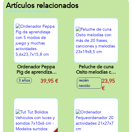
Artículos relacionados
Ordenador Peppa
Peluche de cuna
Pig de aprendizaje
Osito melodías con
con 5 modos de
más de 20 frases,
39,95 €
23,95
3 años
recién
juego y muchas
canciones y
nacido
actividades
melodías
€
5,6x23,7x15,8 cm
23x19x8,5 cm