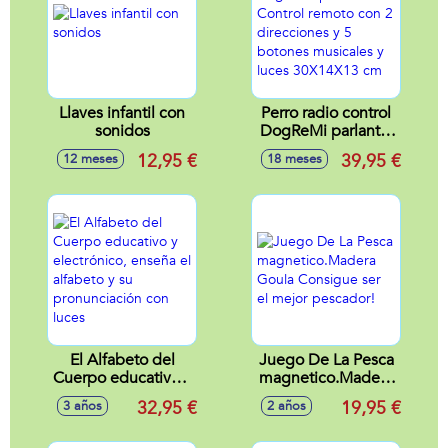
Llaves infantil con
Perro radio control
sonidos
DogReMi parlante.
Control remoto con
12,95 €
39,95 €
12 meses
18 meses
2 direcciones y 5
botones musicales
y luces 30X14X13
cm
El Alfabeto del
Juego De La Pesca
Cuerpo educativo y
magnetico.Madera
electrónico, enseña
Goula Consigue ser
32,95 €
19,95 €
3 años
2 años
el alfabeto y su
el mejor pescador!
pronunciación con