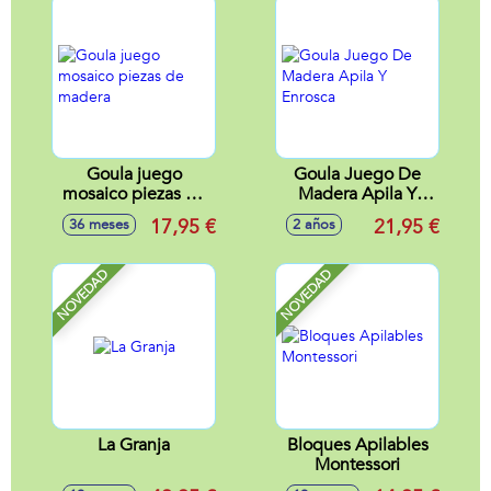
luces
Goula juego
Goula Juego De
mosaico piezas de
Madera Apila Y
madera
Enrosca
17,95 €
21,95 €
36 meses
2 años
NOVEDAD
NOVEDAD
La Granja
Bloques Apilables
Montessori