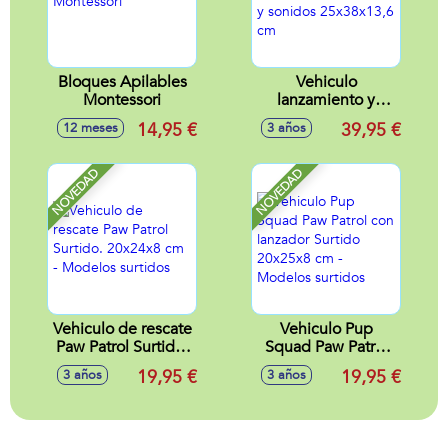
Bloques Apilables
Vehiculo
Montessori
lanzamiento y
rescate Paw Patrol
14,95 €
39,95 €
12 meses
3 años
con luces y sonidos
25x38x13,6 cm
NOVEDAD
NOVEDAD
Vehiculo de rescate
Vehiculo Pup
Paw Patrol Surtido.
Squad Paw Patrol
20x24x8 cm -
con lanzador
19,95 €
19,95 €
3 años
3 años
Modelos surtidos
Surtido 20x25x8
cm - Modelos
surtidos