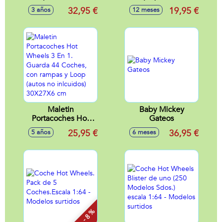
20 actividades
luces, sonidos, 8
32,95 €
19,95 €
3 años
12 meses
21x27x7 cm
melodías y 2
canciones
(bilingüe)
14,8x10,6x7,5 cm
Maletin
Baby Mickey
Portacoches Hot
Gateos
Wheels 3 En 1.
25,95 €
36,95 €
5 años
6 meses
Guarda 44 Coches,
con rampas y Loop
(autos no inlcuidos)
30X27X6 cm
- 8 %