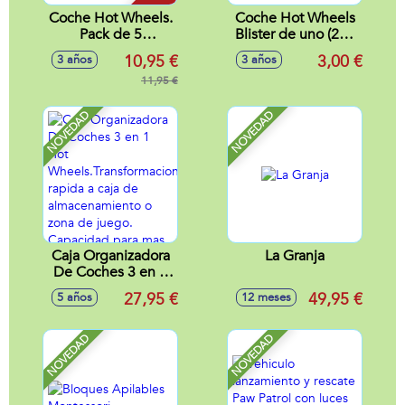
Coche Hot Wheels.
Coche Hot Wheels
Pack de 5
Blister de uno (250
Coches.Escala 1:64
Modelos Sdos.)
10,95 €
3,00 €
3 años
3 años
- Modelos surtidos
escala 1:64 -
11,95 €
Modelos surtidos
NOVEDAD
NOVEDAD
Caja Organizadora
La Granja
De Coches 3 en 1
Hot
27,95 €
49,95 €
5 años
12 meses
Wheels.Transformacion
rapida a caja de
almacenamiento o
NOVEDAD
NOVEDAD
zona de juego.
Capacidad para
mas de 200
coches.