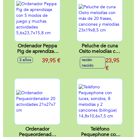
Ordenador Peppa
Peluche de cuna
Pig de aprendizaje
Osito melodías con
con 5 modos de
más de 20 frases,
39,95 €
23,95
3 años
recién
juego y muchas
canciones y
nacido
actividades
melodías
€
5,6x23,7x15,8 cm
23x19x8,5 cm
Ordenador
Teléfono
Pequeordenador
Pequephone con