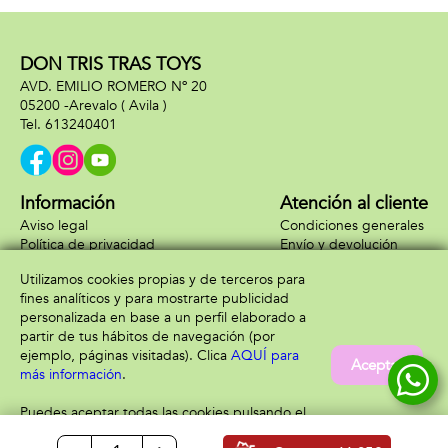
DON TRIS TRAS TOYS
AVD. EMILIO ROMERO Nº 20
05200 -
Arevalo
( Avila )
613240401
Información
Atención al cliente
Aviso legal
Condiciones generales
Política de privacidad
Envío y devolución
Política de cookies
Contacto
Utilizamos cookies propias y de terceros para
Formas de pago
fines analíticos y para mostrarte publicidad
personalizada en base a un perfil elaborado a
partir de tus hábitos de navegación (por
ejemplo, páginas visitadas). Clica
AQUÍ para
Aceptar
más información
.
Puedes aceptar todas las cookies pulsando el
botón “Aceptar” o configurarlas o rechazar su