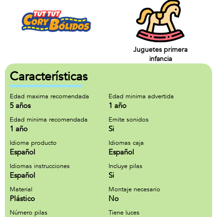
Juguetes primera
infancia
Características
Edad maxima recomendada
Edad minima advertida
5 años
1 año
Edad minima recomendada
Emite sonidos
1 año
Si
Idioma producto
Idiomas caja
Español
Español
Idiomas instrucciones
Incluye pilas
Español
Si
Material
Montaje necesario
Plástico
No
Número pilas
Tiene luces