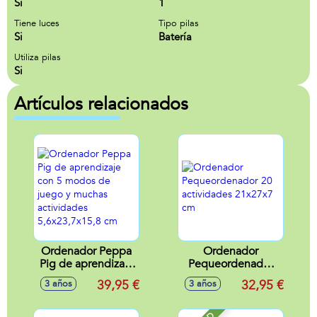
Si
1
Tiene luces
Tipo pilas
Si
Batería
Utiliza pilas
Si
Artículos relacionados
Ordenador Peppa
Ordenador
Pig de aprendizaje
Pequeordenador
con 5 modos de
20 actividades
39,95 €
32,95 €
3 años
3 años
juego y muchas
21x27x7 cm
actividades
5,6x23,7x15,8 cm