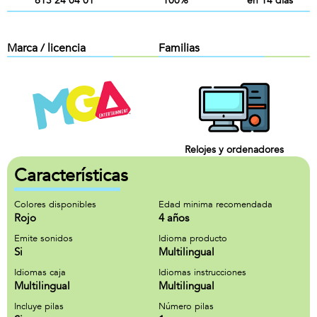
613 24 04 01
100%
en 14 días
Marca / licencia
Familias
Relojes y ordenadores
Características
Colores disponibles
Edad minima recomendada
Rojo
4 años
Emite sonidos
Idioma producto
Si
Multilingual
Idiomas caja
Idiomas instrucciones
Multilingual
Multilingual
Incluye pilas
Número pilas