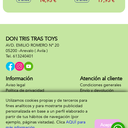
14,95 €
17,95 €
DON TRIS TRAS TOYS
AVD. EMILIO ROMERO Nº 20
05200 -
Arevalo
( Avila )
613240401
Información
Atención al cliente
Aviso legal
Condiciones generales
Política de privacidad
Envío y devolución
Política de cookies
Contacto
Utilizamos cookies propias y de terceros para
Formas de pago
fines analíticos y para mostrarte publicidad
personalizada en base a un perfil elaborado a
partir de tus hábitos de navegación (por
ejemplo, páginas visitadas). Clica
AQUÍ para
Aceptar
más información
.