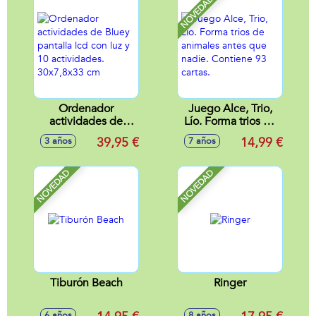
NOVEDAD
Ordenador
Juego Alce, Trio,
actividades de
Lío. Forma trios de
Bluey pantalla lcd
animales antes que
39,95 €
14,99 €
3 años
7 años
con luz y 10
nadie. Contiene 93
actividades.
cartas.
30x7,8x33 cm
NOVEDAD
NOVEDAD
Tiburón Beach
Ringer
6 años
8 años