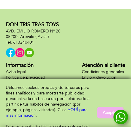
DON TRIS TRAS TOYS
AVD. EMILIO ROMERO Nº 20
05200 -
Arevalo
( Avila )
613240401
Información
Atención al cliente
Aviso legal
Condiciones generales
Política de privacidad
Envío y devolución
Política de cookies
Contacto
Utilizamos cookies propias y de terceros para
Formas de pago
fines analíticos y para mostrarte publicidad
personalizada en base a un perfil elaborado a
partir de tus hábitos de navegación (por
ejemplo, páginas visitadas). Clica
AQUÍ para
Aceptar
más información
.
Puedes aceptar todas las cookies pulsando el