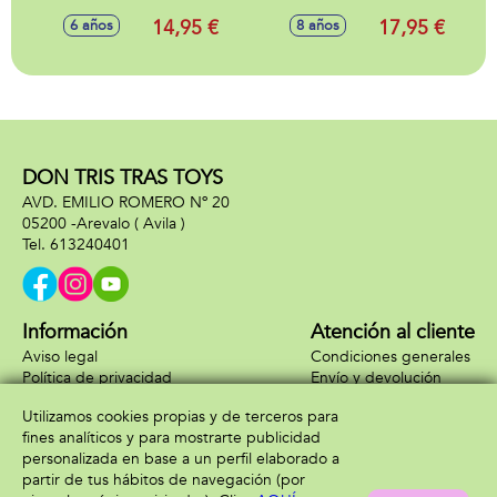
14,95 €
17,95 €
6 años
8 años
DON TRIS TRAS TOYS
AVD. EMILIO ROMERO Nº 20
05200 -
Arevalo
( Avila )
613240401
Información
Atención al cliente
Aviso legal
Condiciones generales
Política de privacidad
Envío y devolución
Política de cookies
Contacto
Utilizamos cookies propias y de terceros para
Formas de pago
fines analíticos y para mostrarte publicidad
personalizada en base a un perfil elaborado a
partir de tus hábitos de navegación (por