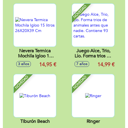
Modelos surtidos
NOVEDAD
Nevera Termica
Juego Alce, Trio,
Mochila Igloo 15
Lío. Forma trios de
litros 26X20X39
animales antes que
14,95 €
14,99 €
3 años
7 años
Cm
nadie. Contiene 93
cartas.
NOVEDAD
NOVEDAD
Tiburón Beach
Ringer