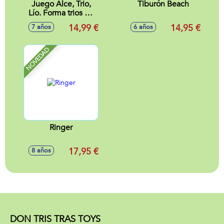
Juego Alce, Trio,
Tiburón Beach
Lío. Forma trios de
animales antes que
14,99 €
14,95 €
7 años
6 años
nadie. Contiene 93
cartas.
NOVEDAD
Ringer
17,95 €
8 años
DON TRIS TRAS TOYS