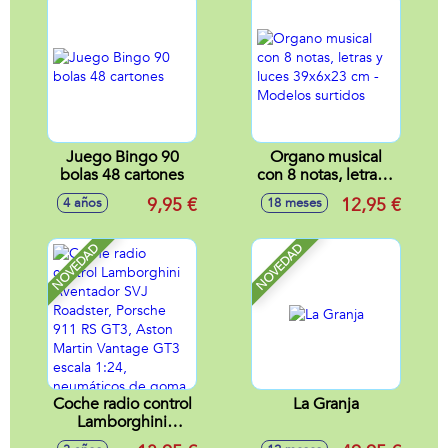
y luces 30X14X13
cm
Juego Bingo 90
Organo musical
bolas 48 cartones
con 8 notas, letras y
luces 39x6x23 cm -
9,95 €
12,95 €
4 años
18 meses
Modelos surtidos
NOVEDAD
NOVEDAD
Coche radio control
La Granja
Lamborghini
Aventador SVJ