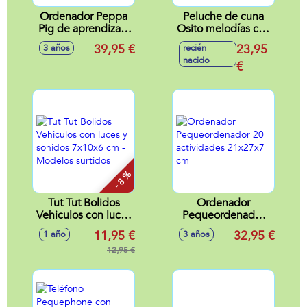
Ordenador Peppa
Peluche de cuna
Pig de aprendizaje
Osito melodías con
con 5 modos de
más de 20 frases,
39,95 €
23,95
3 años
recién
juego y muchas
canciones y
nacido
actividades
melodías
€
5,6x23,7x15,8 cm
23x19x8,5 cm
- 8 %
Tut Tut Bolidos
Ordenador
Vehiculos con luces
Pequeordenador
y sonidos 7x10x6
20 actividades
11,95 €
32,95 €
1 año
3 años
cm - Modelos
21x27x7 cm
surtidos
12,95 €