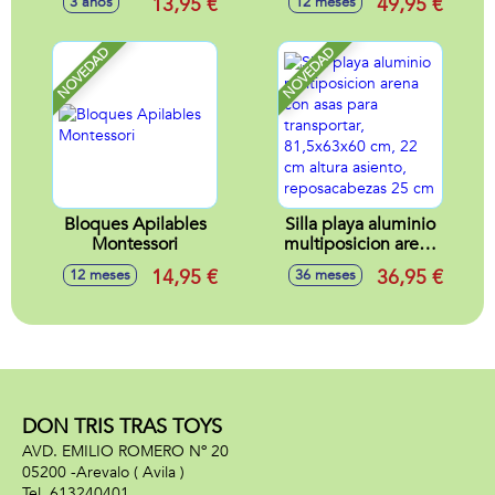
13,95 €
49,95 €
3 años
12 meses
Roadster, Porsche
911 RS GT3, Aston
Martin Vantage
NOVEDAD
NOVEDAD
GT3 escala 1:24,
neumáticos de
goma, con luces -
Modelos surtidos
Bloques Apilables
Silla playa aluminio
Montessori
multiposicion arena
con asas para
14,95 €
36,95 €
12 meses
36 meses
transportar,
81,5x63x60 cm, 22
cm altura asiento,
reposacabezas 25
cm
DON TRIS TRAS TOYS
AVD. EMILIO ROMERO Nº 20
05200 -
Arevalo
( Avila )
613240401