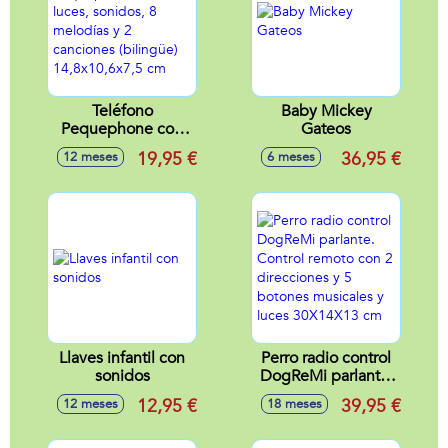
Teléfono
Baby Mickey
Pequephone con
Gateos
luces, sonidos, 8
19,95 €
36,95 €
12 meses
6 meses
melodías y 2
canciones
(bilingüe)
14,8x10,6x7,5 cm
Llaves infantil con
Perro radio control
sonidos
DogReMi parlante.
Control remoto con
12,95 €
39,95 €
12 meses
18 meses
2 direcciones y 5
botones musicales