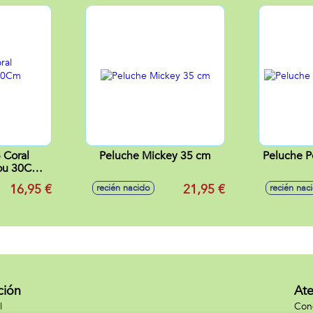
 Coral
Peluche Mickey 35 cm
Peluche P
ou 30Cm
ul
16,95 €
21,95 €
recién nacido
recién nac
ción
Ate
l
Cond