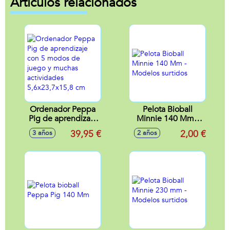
Artículos relacionados
Ordenador Peppa
Pelota Bioball
Pig de aprendizaje
Minnie 140 Mm -
con 5 modos de
Modelos surtidos
39,95 €
2,00 €
3 años
2 años
juego y muchas
actividades
5,6x23,7x15,8 cm