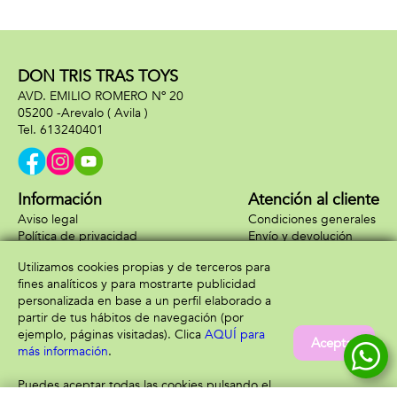
DON TRIS TRAS TOYS
AVD. EMILIO ROMERO Nº 20
05200 -
Arevalo
( Avila )
613240401
Información
Atención al cliente
Aviso legal
Condiciones generales
Política de privacidad
Envío y devolución
Política de cookies
Contacto
Utilizamos cookies propias y de terceros para
Formas de pago
fines analíticos y para mostrarte publicidad
personalizada en base a un perfil elaborado a
partir de tus hábitos de navegación (por
ejemplo, páginas visitadas). Clica
AQUÍ para
Aceptar
más información
.
Puedes aceptar todas las cookies pulsando el