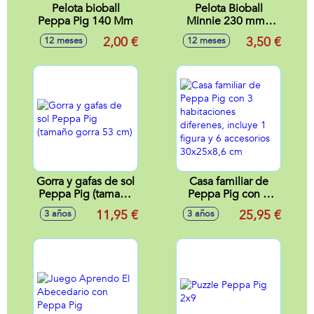
Pelota bioball
Pelota Bioball
Peppa Pig 140 Mm
Minnie 230 mm -
Modelos surtidos
2,00 €
3,50 €
12 meses
12 meses
Gorra y gafas de sol
Casa familiar de
Peppa Pig (tamaño
Peppa Pig con 3
gorra 53 cm)
habitaciones
11,95 €
25,95 €
3 años
3 años
diferenes, incluye 1
figura y 6
accesorios
30x25x8,6 cm