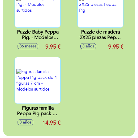
Puzzle Baby Peppa
Puzzle de madera
Pig. - Modelos
2X25 piezas Peppa
surtidos
Pig
9,95 €
9,95 €
36 meses
3 años
Figuras familia
Peppa Pig pack de
4 figuras 7 cm -
14,95 €
3 años
Modelos surtidos