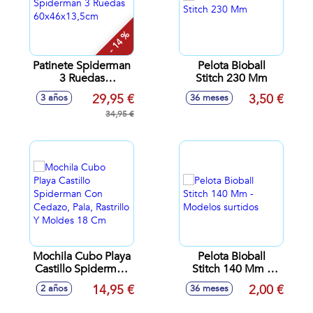
- 14 %
Patinete Spiderman
Pelota Bioball
3 Ruedas
Stitch 230 Mm
60x46x13,5cm
29,95 €
3,50 €
3 años
36 meses
34,95 €
Mochila Cubo Playa
Pelota Bioball
Castillo Spiderman
Stitch 140 Mm -
Con Cedazo, Pala,
Modelos surtidos
14,95 €
2,00 €
2 años
36 meses
Rastrillo Y Moldes
18 Cm