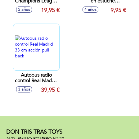
Champions League
en estuche
400 gr
individual 220 mm
19,95 €
9,95 €
5 años
4 años
320 gr.
Autobus radio
control Real Madrid
33 cm acción pull
39,95 €
3 años
back
DON TRIS TRAS TOYS
AVD. EMILIO ROMERO Nº 20