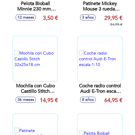
Pelota Bioball
Patinete Mickey
Minnie 230 mm -
Mouse 3 ruedas
Modelos surtidos
60x46x13,5cm
3,50 €
29,95 €
12 meses
3 años
34,95 €
Mochila con Cubo
Coche radio control
Castillo Stitch
Audi E-Tron escala
32x25x18 cm
1:10
14,95 €
64,95 €
36 meses
8 años