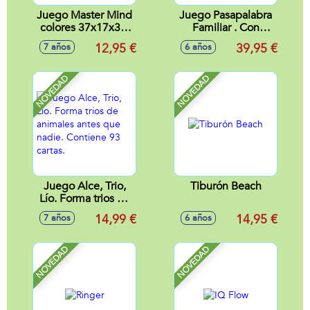
Juego Master Mind
Juego Pasapalabra
colores 37x17x3,5
Familiar . Con
cm
Preguntas
12,95 €
39,95 €
7 años
6 años
Adaptadas Para El
Nivel De La Edad
NOVEDAD
NOVEDAD
Juego Alce, Trio,
Tiburón Beach
Lío. Forma trios de
animales antes que
14,99 €
14,95 €
7 años
6 años
nadie. Contiene 93
cartas.
NOVEDAD
NOVEDAD