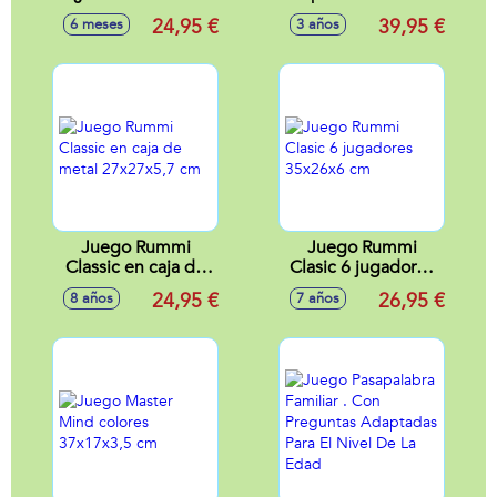
Familia Conoces
Diamante Sin Que
24,95 €
39,95 €
6 meses
3 años
Mejor?
La Camara Espia Te
Detecte.
Juego Rummi
Juego Rummi
Classic en caja de
Clasic 6 jugadores
metal 27x27x5,7
35x26x6 cm
24,95 €
26,95 €
8 años
7 años
cm