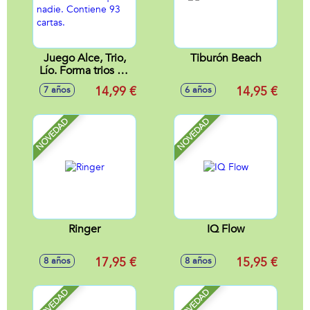
Juego Alce, Trio,
Tiburón Beach
Lío. Forma trios de
animales antes que
14,99 €
14,95 €
7 años
6 años
nadie. Contiene 93
cartas.
NOVEDAD
NOVEDAD
Ringer
IQ Flow
17,95 €
15,95 €
8 años
8 años
NOVEDAD
NOVEDAD