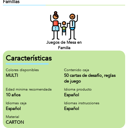
Familias
Juegos de Mesa en
Familia
Características
Colores disponibles
Contenido caja
MULTI
50 cartas de desafío, reglas
de juego
Edad minima recomendada
Idioma producto
10 años
Español
Idiomas caja
Idiomas instrucciones
Español
Español
Material
CARTON