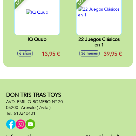
IQ Quub
22 Juegos Clásicos
en 1
13,95 €
39,95 €
6 años
36 meses
DON TRIS TRAS TOYS
AVD. EMILIO ROMERO Nº 20
05200 -
Arevalo
( Avila )
613240401