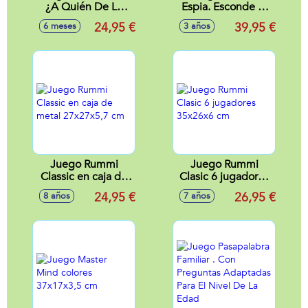
¿A Quién De La
Espia. Esconde El
Familia Conoces
Diamante Sin Que
24,95 €
39,95 €
6 meses
3 años
Mejor?
La Camara Espia Te
Detecte.
Juego Rummi
Juego Rummi
Classic en caja de
Clasic 6 jugadores
metal 27x27x5,7
35x26x6 cm
24,95 €
26,95 €
8 años
7 años
cm