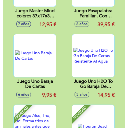
Juego Master Mind
Juego Pasapalabra
colores 37x17x3,5
Familiar . Con
cm
Preguntas
12,95 €
39,95 €
7 años
6 años
Adaptadas Para El
Nivel De La Edad
Juego Uno Baraja
Juego Uno H2O To
De Cartas
Go Baraja De
Cartas Resistente Al
9,95 €
14,95 €
6 años
5 años
Agua
NOVEDAD
NOVEDAD