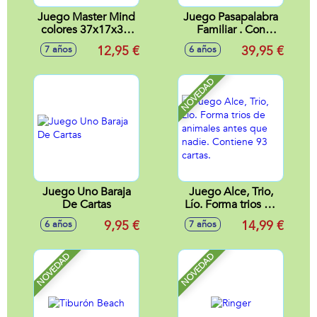
Juego Master Mind
Juego Pasapalabra
colores 37x17x3,5
Familiar . Con
cm
Preguntas
12,95 €
39,95 €
7 años
6 años
Adaptadas Para El
Nivel De La Edad
NOVEDAD
Juego Uno Baraja
Juego Alce, Trio,
De Cartas
Lío. Forma trios de
animales antes que
9,95 €
14,99 €
6 años
7 años
nadie. Contiene 93
cartas.
NOVEDAD
NOVEDAD