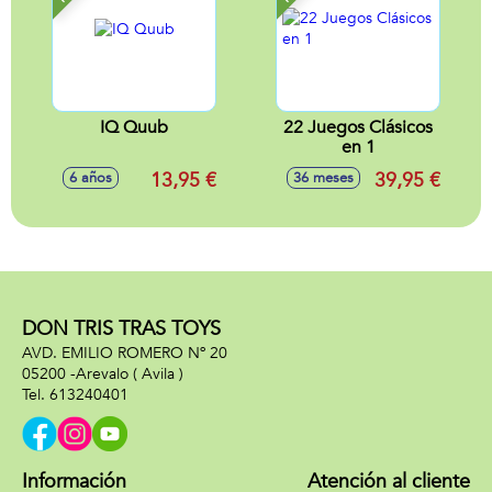
IQ Quub
22 Juegos Clásicos
en 1
13,95 €
39,95 €
6 años
36 meses
DON TRIS TRAS TOYS
AVD. EMILIO ROMERO Nº 20
05200 -
Arevalo
( Avila )
613240401
Información
Atención al cliente