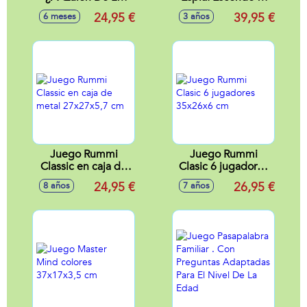
Familia Conoces
Diamante Sin Que
24,95 €
39,95 €
6 meses
3 años
Mejor?
La Camara Espia Te
Detecte.
Juego Rummi
Juego Rummi
Classic en caja de
Clasic 6 jugadores
metal 27x27x5,7
35x26x6 cm
24,95 €
26,95 €
8 años
7 años
cm