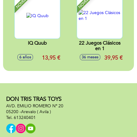
NOVEDAD
NOVEDAD
IQ Quub
22 Juegos Clásicos
en 1
13,95 €
39,95 €
6 años
36 meses
DON TRIS TRAS TOYS
AVD. EMILIO ROMERO Nº 20
05200 -
Arevalo
( Avila )
613240401