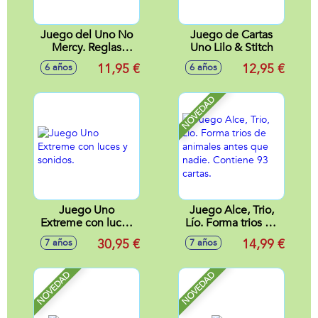
Juego del Uno No
Juego de Cartas
Mercy. Reglas
Uno Lilo & Stitch
nuevas y cartas
11,95 €
12,95 €
6 años
6 años
especiales de lo
mas despiadadas.
NOVEDAD
Juego Uno
Juego Alce, Trio,
Extreme con luces
Lío. Forma trios de
y sonidos.
animales antes que
30,95 €
14,99 €
7 años
7 años
nadie. Contiene 93
cartas.
NOVEDAD
NOVEDAD