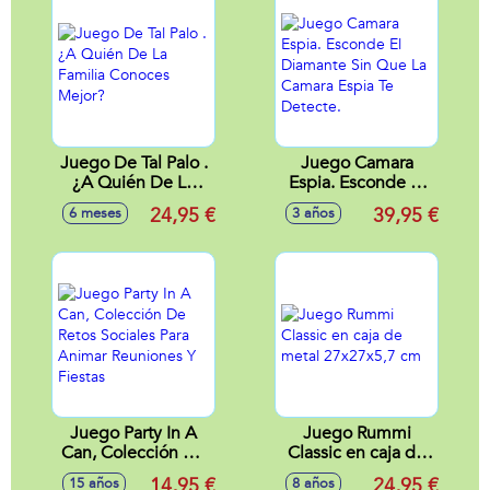
Juego De Tal Palo .
Juego Camara
¿A Quién De La
Espia. Esconde El
Familia Conoces
Diamante Sin Que
24,95 €
39,95 €
6 meses
3 años
Mejor?
La Camara Espia Te
Detecte.
Juego Party In A
Juego Rummi
Can, Colección De
Classic en caja de
Retos Sociales Para
metal 27x27x5,7
14,95 €
24,95 €
15 años
8 años