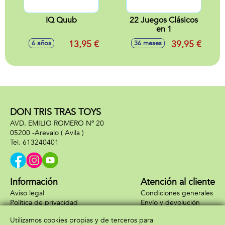
IQ Quub
22 Juegos Clásicos
en 1
13,95 €
39,95 €
6 años
36 meses
DON TRIS TRAS TOYS
AVD. EMILIO ROMERO Nº 20
05200 -
Arevalo
( Avila )
613240401
Información
Atención al cliente
Aviso legal
Condiciones generales
Política de privacidad
Envío y devolución
Política de cookies
Contacto
Utilizamos cookies propias y de terceros para
Formas de pago