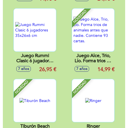
Animar Reuniones
cm
Y Fiestas
NOVEDAD
Juego Rummi
Juego Alce, Trio,
Clasic 6 jugadores
Lío. Forma trios de
35x26x6 cm
animales antes que
26,95 €
14,99 €
7 años
7 años
nadie. Contiene 93
cartas.
NOVEDAD
NOVEDAD
Tiburón Beach
Ringer