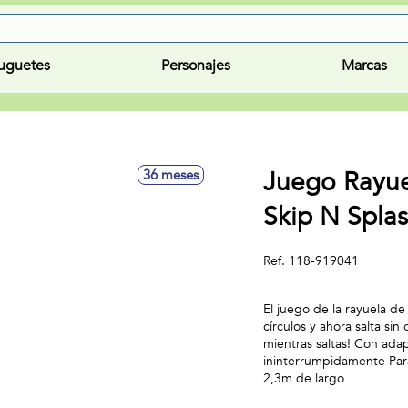
uguetes
Personajes
Marcas
Juego Rayue
36 meses
Skip N Spla
Ref.
118-919041
El juego de la rayuela de 
círculos y ahora salta sin
mientras saltas! Con ada
ininterrumpidamente Para
2,3m de largo