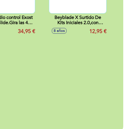
io control Exost
Beyblade X Surtido De
lide.Gira las 4
Kits Iniciales 2.0,con
80° con un solo
Lanzador y peonza -
34,95 €
12,95 €
8 años
botón
Modelos surtidos