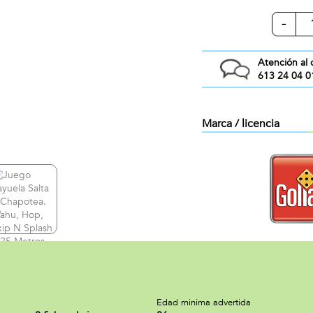
-
Atención al 
613 24 04 0
Marca / licencia
a
Edad minima advertida