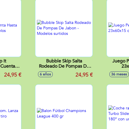
 It
Bubble Skip Salta
Juego P
 Cuenta
Rodeado De Pompas De
23
ltos -
Jabon - Modelos surtidos
24,95 €
24,95 €
6 años
36 meses
tidos