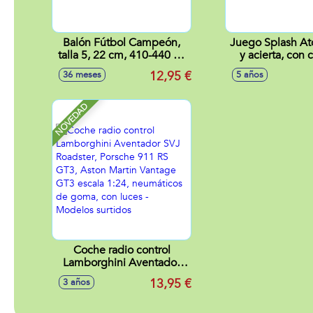
Balón Fútbol Campeón,
Juego Splash At
talla 5, 22 cm, 410-440 gr.
y acierta, con 
- Modelos surtidos
12,95 €
36 meses
5 años
NOVEDAD
Coche radio control
Lamborghini Aventador
SVJ Roadster, Porsche 911
13,95 €
3 años
RS GT3, Aston Martin
Vantage GT3 escala 1:24,