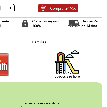
+
Comprar
24,95€
cliente
Comercio seguro
Devolución
1
100%
en 14 días
Familias
Juegos aire libre
Edad minima recomendada