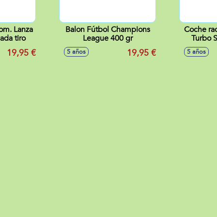
om. Lanza
Balon Fútbol Champions
Coche rad
cada tiro
League 400 gr
Turbo S
ruedas 1
19,95 €
19,95 €
5 años
5 años