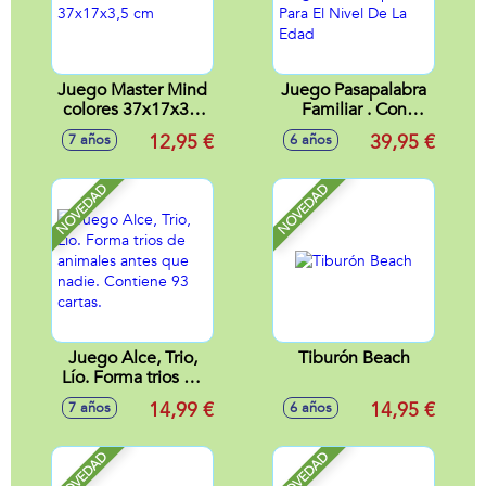
Juego Master Mind
Juego Pasapalabra
colores 37x17x3,5
Familiar . Con
cm
Preguntas
12,95 €
39,95 €
7 años
6 años
Adaptadas Para El
Nivel De La Edad
NOVEDAD
NOVEDAD
Juego Alce, Trio,
Tiburón Beach
Lío. Forma trios de
animales antes que
14,99 €
14,95 €
7 años
6 años
nadie. Contiene 93
cartas.
NOVEDAD
NOVEDAD