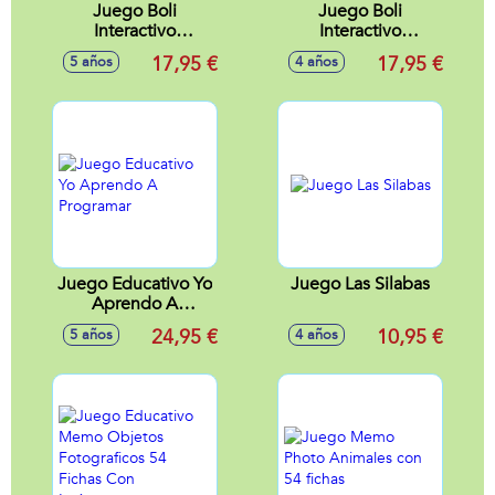
Juego Boli
Juego Boli
Interactivo
Interactivo
Astronauta.
Veterinaria.
17,95 €
17,95 €
5 años
4 años
Descubre El
Descubre El
Universo Y El
Mundo De Los
Espacio Con 16
Animales Como Un
Actividades
Veterinario De
Diferentes.
Verdad.
34,4X25,4X4,6Cm
34,4X25,4X4,6Cm
Juego Educativo Yo
Juego Las Silabas
Aprendo A
Programar
24,95 €
10,95 €
5 años
4 años