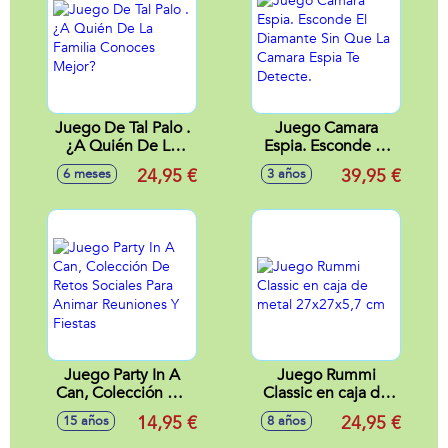
Juego De Tal Palo .
Juego Camara
¿A Quién De La
Espia. Esconde El
Familia Conoces
Diamante Sin Que
24,95 €
39,95 €
6 meses
3 años
Mejor?
La Camara Espia Te
Detecte.
Juego Party In A
Juego Rummi
Can, Colección De
Classic en caja de
Retos Sociales Para
metal 27x27x5,7
14,95 €
24,95 €
15 años
8 años
Animar Reuniones
cm
Y Fiestas