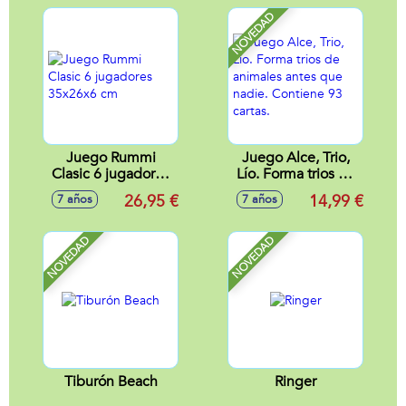
NOVEDAD
Juego Rummi
Juego Alce, Trio,
Clasic 6 jugadores
Lío. Forma trios de
35x26x6 cm
animales antes que
26,95 €
14,99 €
7 años
7 años
nadie. Contiene 93
cartas.
NOVEDAD
NOVEDAD
Tiburón Beach
Ringer