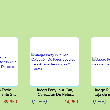
 Espia.
Juego Party In A Can,
Juego Ru
mante Sin
Colección De Retos
caja de 
Espia Te
Sociales Para Animar
39,95 €
14,95 €
15 años
8 años
.
Reuniones Y Fiestas