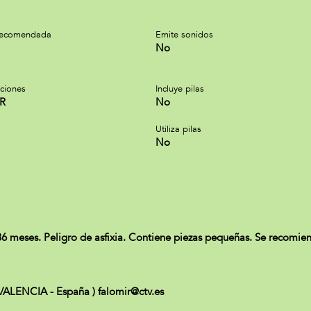
recomendada
Emite sonidos
No
cciones
Incluye pilas
FR
No
Utiliza pilas
No
es. Peligro de asfixia. Contiene piezas pequeñas. Se recomienda 
VALENCIA - España ) falomir@ctv.es