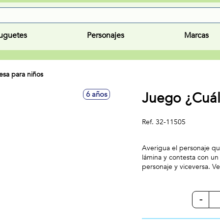
uguetes
Personajes
Marcas
sa para niños
Juego ¿Cuál
6 años
Ref.
32-11505
Averigua el personaje qu
lámina y contesta con un
personaje y viceversa. V
-