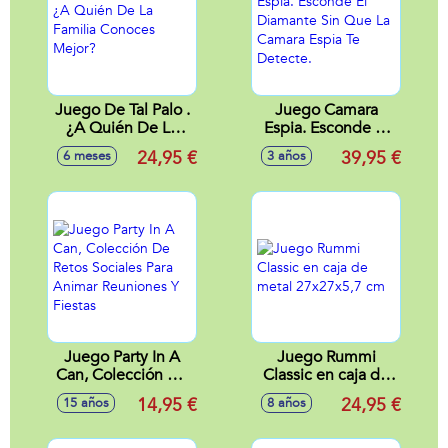
Juego De Tal Palo .
Juego Camara
¿A Quién De La
Espia. Esconde El
Familia Conoces
Diamante Sin Que
24,95 €
39,95 €
6 meses
3 años
Mejor?
La Camara Espia Te
Detecte.
Juego Party In A
Juego Rummi
Can, Colección De
Classic en caja de
Retos Sociales Para
metal 27x27x5,7
14,95 €
24,95 €
15 años
8 años
Animar Reuniones
cm
Y Fiestas