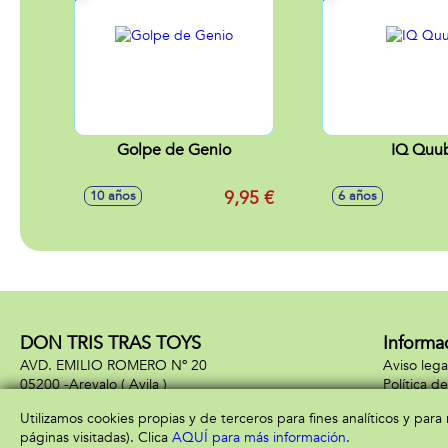
Golpe de Genio
IQ Quu
9,95 €
10 años
6 años
DON TRIS TRAS TOYS
Informa
AVD. EMILIO ROMERO Nº 20
Aviso lega
05200 -
Arevalo
( Avila )
Política d
613240401
Política d
Utilizamos cookies propias y de terceros para fines analíticos y par
páginas visitadas). Clica
AQUÍ para más información
.