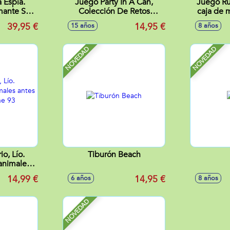
 Espia.
Juego Party In A Can,
Juego Ru
mante Sin
Colección De Retos
caja de 
Espia Te
Sociales Para Animar
39,95 €
14,95 €
15 años
8 años
.
Reuniones Y Fiestas
NOVEDAD
NOVEDAD
io, Lío.
Tiburón Beach
animales
. Contiene
14,99 €
14,95 €
6 años
8 años
s.
NOVEDAD