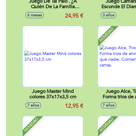
Juego De Tal Palo . ¿A
Juego Camara
Quién De La Familia
Esconde El Dia
Conoces Mejor?
Que La Camara 
24,95 €
6 meses
3 años
Detecte
NOVEDAD
Juego Master Mind
Juego Alce, Tr
colores 37x17x3,5 cm
Forma trios de 
antes que nadie
12,95 €
7 años
7 años
93 carta
NOVEDAD
NOVEDAD