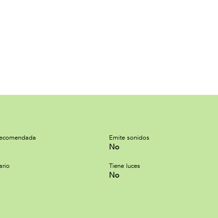
recomendada
Emite sonidos
No
ario
Tiene luces
No