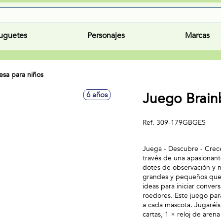
uguetes
Personajes
Marcas
sa para niños
Juego Brain
6 años
Ref.
309-179GBGES
Juega - Descubre - Crece
través de una apasionant
dotes de observación y m
grandes y pequeños que n
ideas para iniciar conver
roedores. Este juego par
a cada mascota. Jugaréis
cartas, 1 × reloj de are