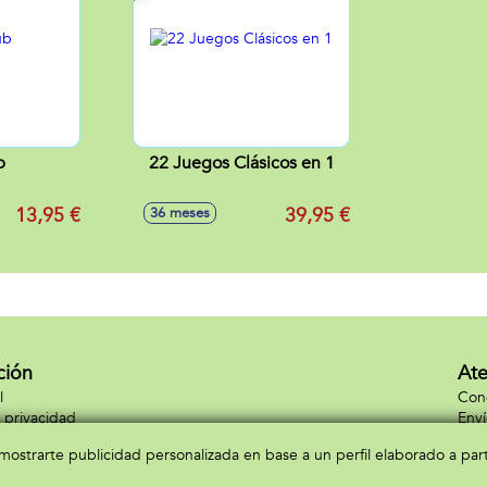
b
22 Juegos Clásicos en 1
13,95 €
39,95 €
36 meses
ción
Ate
l
Cond
e privacidad
Enví
e cookies
Con
a mostrarte publicidad personalizada en base a un perfil elaborado a pa