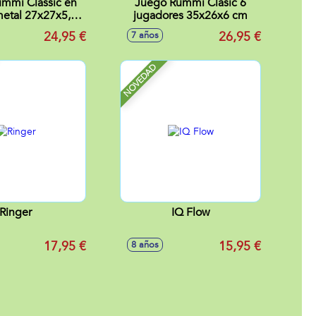
mmi Classic en
Juego Rummi Clasic 6
metal 27x27x5,7
jugadores 35x26x6 cm
cm
24,95 €
26,95 €
7 años
NOVEDAD
Ringer
IQ Flow
17,95 €
15,95 €
8 años