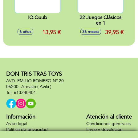
IQ Quub
22 Juegos Clásicos
en 1
13,95 €
39,95 €
6 años
36 meses
DON TRIS TRAS TOYS
AVD. EMILIO ROMERO Nº 20
05200 -
Arevalo
( Avila )
613240401
Información
Atención al cliente
Aviso legal
Condiciones generales
Política de privacidad
Envío y devolución
Política de cookies
Contacto