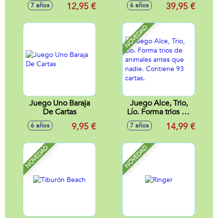
cm
Preguntas
12,95 €
39,95 €
7 años
6 años
Adaptadas Para El
Nivel De La Edad
NOVEDAD
Juego Uno Baraja
Juego Alce, Trio,
De Cartas
Lío. Forma trios de
animales antes que
9,95 €
14,99 €
6 años
7 años
nadie. Contiene 93
cartas.
NOVEDAD
NOVEDAD