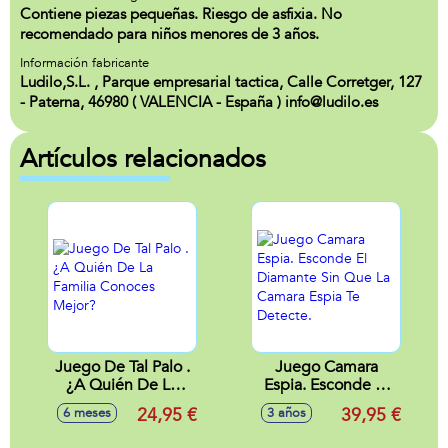
Contiene piezas pequeñas. Riesgo de asfixia. No
recomendado para niños menores de 3 años.
Información fabricante
Ludilo,S.L. , Parque empresarial tactica, Calle Corretger, 127
- Paterna, 46980 ( VALENCIA - España ) info@ludilo.es
Artículos relacionados
Juego De Tal Palo .
Juego Camara
¿A Quién De La
Espia. Esconde El
Familia Conoces
Diamante Sin Que
24,95 €
39,95 €
6 meses
3 años
Mejor?
La Camara Espia Te
Detecte.