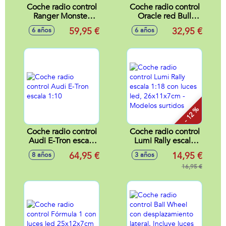
Coche radio control
Coche radio control
Ranger Monster
Oracle red Bull
Truck 2 canales
Racing RB18 F1
59,95 €
32,95 €
6 años
6 años
escala 1:14,
escala 1:18
carroceria Abs
30x19x16 cm
- 12 %
Coche radio control
Coche radio control
Audi E-Tron escala
Lumi Rally escala
1:10
1:18 con luces led,
64,95 €
14,95 €
8 años
3 años
26x11x7cm -
Modelos surtidos
16,95 €