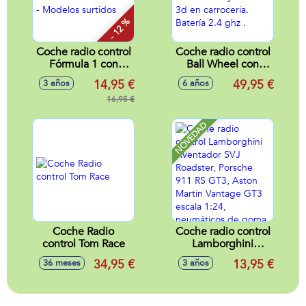
- 12 %
Coche radio control
Coche radio control
Fórmula 1 con
Ball Wheel con
luces led
desplazamiento
14,95 €
49,95 €
3 años
6 años
25x12x7cm -
lateral. Incluye
Modelos surtidos
16,95 €
luces 3d en
carroceria. Batería
2.4 ghz .
NOVEDAD
Coche Radio
Coche radio control
control Tom Race
Lamborghini
Aventador SVJ
34,95 €
13,95 €
36 meses
3 años
Roadster, Porsche
911 RS GT3, Aston
Martin Vantage
GT3 escala 1:24,