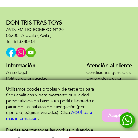
neumáticos de
goma, con luces -
Modelos surtidos
DON TRIS TRAS TOYS
AVD. EMILIO ROMERO Nº 20
05200 -
Arevalo
( Avila )
613240401
Información
Atención al cliente
Aviso legal
Condiciones generales
Política de privacidad
Envío y devolución
Política de cookies
Contacto
Utilizamos cookies propias y de terceros para
Formas de pago
fines analíticos y para mostrarte publicidad
personalizada en base a un perfil elaborado a
partir de tus hábitos de navegación (por
ejemplo, páginas visitadas). Clica
AQUÍ para
Aceptar
más información
.
Puedes aceptar todas las cookies pulsando el
botón “Aceptar” o configurarlas o rechazar su