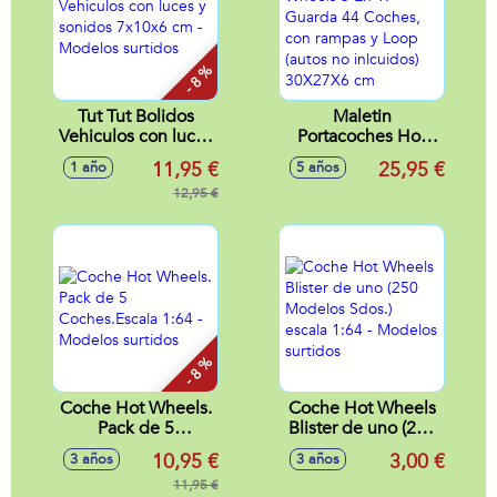
- 8 %
Tut Tut Bolidos
Maletin
Vehiculos con luces
Portacoches Hot
y sonidos 7x10x6
Wheels 3 En 1.
11,95 €
25,95 €
1 año
5 años
cm - Modelos
Guarda 44 Coches,
surtidos
12,95 €
con rampas y Loop
(autos no inlcuidos)
30X27X6 cm
- 8 %
Coche Hot Wheels.
Coche Hot Wheels
Pack de 5
Blister de uno (250
Coches.Escala 1:64
Modelos Sdos.)
10,95 €
3,00 €
3 años
3 años
- Modelos surtidos
escala 1:64 -
11,95 €
Modelos surtidos