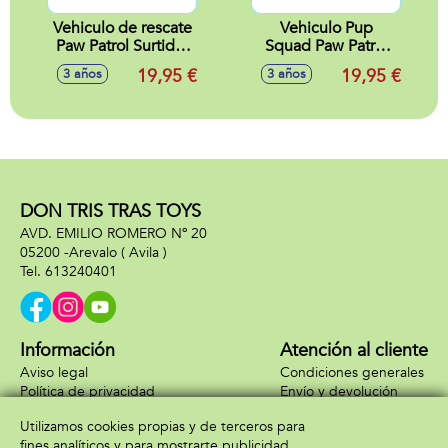
Vehiculo de rescate
Vehiculo Pup
Paw Patrol Surtido.
Squad Paw Patrol
20x24x8 cm -
con lanzador
19,95 €
19,95 €
3 años
3 años
Modelos surtidos
Surtido 20x25x8
cm - Modelos
surtidos
DON TRIS TRAS TOYS
AVD. EMILIO ROMERO Nº 20
05200 -
Arevalo
( Avila )
613240401
Información
Atención al cliente
Aviso legal
Condiciones generales
Política de privacidad
Envío y devolución
Política de cookies
Contacto
Utilizamos cookies propias y de terceros para
Formas de pago
fines analíticos y para mostrarte publicidad