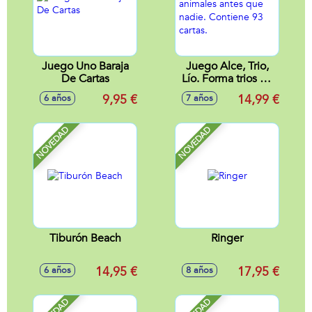
Juego Uno Baraja
Juego Alce, Trio,
De Cartas
Lío. Forma trios de
animales antes que
9,95 €
14,99 €
6 años
7 años
nadie. Contiene 93
cartas.
NOVEDAD
NOVEDAD
Tiburón Beach
Ringer
14,95 €
17,95 €
6 años
8 años