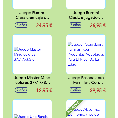
Juego Rummi
Juego Rummi
Classic en caja de
Clasic 6 jugadores
metal 27x27x5,7
35x26x6 cm
24,95 €
26,95 €
8 años
7 años
cm
Juego Master Mind
Juego Pasapalabra
colores 37x17x3,5
Familiar . Con
cm
Preguntas
12,95 €
39,95 €
7 años
6 años
Adaptadas Para El
Nivel De La Edad
NOVEDAD