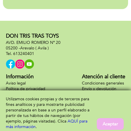
DON TRIS TRAS TOYS
AVD. EMILIO ROMERO Nº 20
05200 -
Arevalo
( Avila )
613240401
Información
Atención al cliente
Aviso legal
Condiciones generales
Política de privacidad
Envío y devolución
Política de cookies
Contacto
Utilizamos cookies propias y de terceros para
Formas de pago
fines analíticos y para mostrarte publicidad
personalizada en base a un perfil elaborado a
partir de tus hábitos de navegación (por
ejemplo, páginas visitadas). Clica
AQUÍ para
Aceptar
más información
.