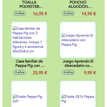
TOALLA
PONCHO
POLYESTER
ALGODÓN
REDONDA MINNIE
APLICACIONES
16,95 €
14,95 €
3 años
3 años
130 CM *****
MINNIE
Casa familiar de
Juego Aprendo El
Peppa Pig con 3
Abecedario con
habitaciones
Peppa Pig
25,95 €
9,95 €
3 años
4 años
diferenes, incluye 1
figura y 6
accesorios
30x25x8,6 cm