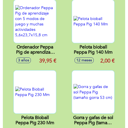
Ordenador Peppa
Pelota bioball
Pig de aprendizaje
Peppa Pig 140 Mm
con 5 modos de
39,95 €
2,00 €
3 años
12 meses
juego y muchas
actividades
5,6x23,7x15,8 cm
Pelota Bioball
Gorra y gafas de sol
Peppa Pig 230 Mm
Peppa Pig (tamaño