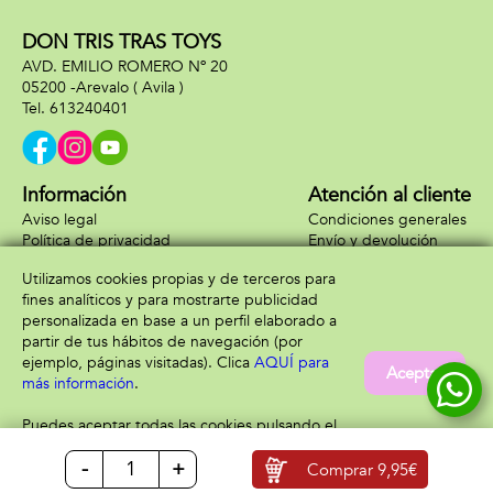
DON TRIS TRAS TOYS
AVD. EMILIO ROMERO Nº 20
05200 -
Arevalo
( Avila )
613240401
Información
Atención al cliente
Aviso legal
Condiciones generales
Política de privacidad
Envío y devolución
Política de cookies
Contacto
Utilizamos cookies propias y de terceros para
Formas de pago
fines analíticos y para mostrarte publicidad
personalizada en base a un perfil elaborado a
partir de tus hábitos de navegación (por
ejemplo, páginas visitadas). Clica
AQUÍ para
Aceptar
más información
.
Puedes aceptar todas las cookies pulsando el
botón “Aceptar” o configurarlas o rechazar su
-
+
uso clicando
AQUÍ
Comprar
9,95€