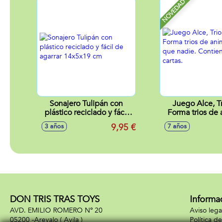
NOVEDAD
Sonajero Tulipán con
Juego Alce, Tr
plástico reciclado y fácil
Forma trios de 
de agarrar 14x5x19 cm
antes que nadie
9,95 €
3 años
7 años
93 carta
DON TRIS TRAS TOYS
Informa
AVD. EMILIO ROMERO Nº 20
Aviso lega
05200 -
Arevalo
( Avila )
Política d