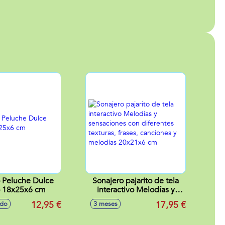
 Peluche Dulce
Sonajero pajarito de tela
o 18x25x6 cm
interactivo Melodías y
sensaciones con
12,95 €
17,95 €
ido
3 meses
diferentes texturas, frases,
canciones y melodías