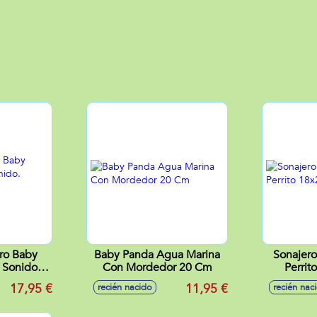
ero Baby
Baby Panda Agua Marina
Sonajero
 Sonido.
Con Mordedor 20 Cm
Perrit
cm
17,95 €
11,95 €
recién nacido
recién nac