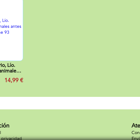
io, Lío.
animales
. Contiene
14,99 €
s.
ción
Ate
l
Cond
e privacidad
Enví