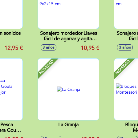
on sonidos
Sonajero mordedor Llaves
Sonajero
fácil de agarrar y agitar
fáci
9x2x15 cm
11,5
12,95 €
10,95 €
3 años
3 años
NOVEDAD
NOVEDAD
 Pesca
La Granja
Bloqu
ra Goula
Mo
l mejor