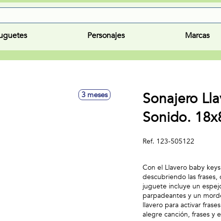
uguetes
Personajes
Marcas
Sonajero Ll
3 meses
Sonido. 18x
Ref.
123-505122
Con el Llavero baby keys
descubriendo las frases,
juguete incluye un espejo
parpadeantes y un morded
llavero para activar fras
alegre canción, frases y 