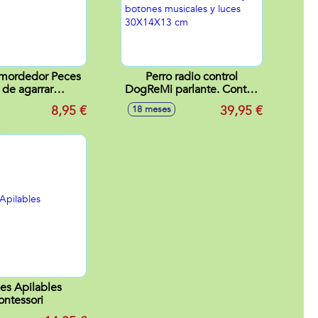
 mordedor Peces
Perro radio control
l de agarrar
DogReMi parlante. Control
x11x2,5 cm
remoto con 2 direcciones
8,95 €
39,95 €
18 meses
y 5 botones musicales y
luces 30X14X13 cm
es Apilables
ntessori