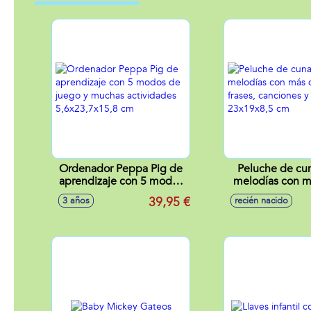
Ordenador Peppa Pig de
Peluche de cu
aprendizaje con 5 modos
melodías con m
de juego y muchas
frases, canci
39,95 €
3 años
recién nacido
actividades 5,6x23,7x15,8
melodías 23x1
cm