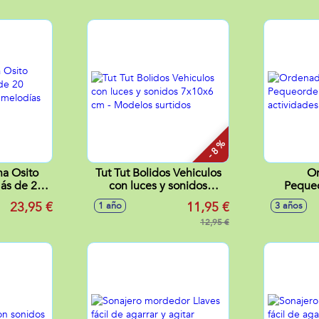
- 8 %
na Osito
Tut Tut Bolidos Vehiculos
O
ás de 20
con luces y sonidos
Peque
ones y
7x10x6 cm - Modelos
activida
23,95 €
11,95 €
1 año
3 años
9x8,5 cm
surtidos
12,95 €