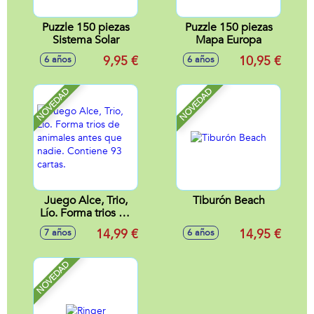
Puzzle 150 piezas
Puzzle 150 piezas
Sistema Solar
Mapa Europa
9,95 €
10,95 €
6 años
6 años
NOVEDAD
NOVEDAD
Juego Alce, Trio,
Tiburón Beach
Lío. Forma trios de
animales antes que
14,99 €
14,95 €
7 años
6 años
nadie. Contiene 93
cartas.
NOVEDAD