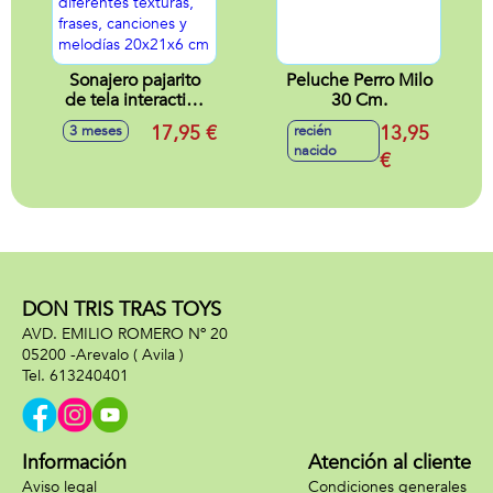
Sonajero pajarito
Peluche Perro Milo
de tela interactivo
30 Cm.
Melodías y
17,95 €
13,95
3 meses
recién
sensaciones con
nacido
diferentes texturas,
€
frases, canciones y
melodías 20x21x6
cm
DON TRIS TRAS TOYS
AVD. EMILIO ROMERO Nº 20
05200 -
Arevalo
( Avila )
613240401
Información
Atención al cliente
Aviso legal
Condiciones generales