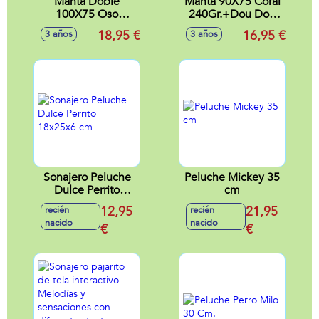
Manta Doble
Manta 90X75 Coral
100X75 Oso
240Gr.+Dou Dou
Bordado Azul Cajita
30Cm Rosa/Azul
18,95 €
16,95 €
3 años
3 años
Regalo
Sonajero Peluche
Peluche Mickey 35
Dulce Perrito
cm
18x25x6 cm
12,95
21,95
recién
recién
nacido
nacido
€
€