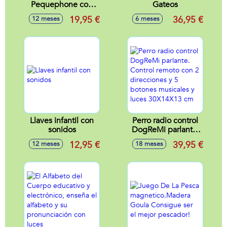
Pequephone con
Gateos
luces, sonidos, 8
19,95 €
36,95 €
12 meses
6 meses
melodías y 2
canciones
(bilingüe)
14,8x10,6x7,5 cm
Llaves infantil con
Perro radio control
sonidos
DogReMi parlante.
Control remoto con
12,95 €
39,95 €
12 meses
18 meses
2 direcciones y 5
botones musicales
y luces 30X14X13
cm