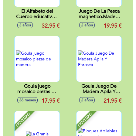
El Alfabeto del
Juego De La Pesca
Cuerpo educativo y
magnetico.Madera
electrónico, enseña
Goula Consigue ser
32,95 €
19,95 €
3 años
2 años
el alfabeto y su
el mejor pescador!
pronunciación con
luces
Goula juego
Goula Juego De
mosaico piezas de
Madera Apila Y
madera
Enrosca
17,95 €
21,95 €
36 meses
2 años
NOVEDAD
NOVEDAD