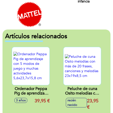
infancia
Artículos relacionados
Ordenador Peppa
Peluche de cuna
Pig de aprendizaje
Osito melodías con
con 5 modos de
más de 20 frases,
39,95 €
23,95
3 años
recién
juego y muchas
canciones y
nacido
actividades
melodías
€
5,6x23,7x15,8 cm
23x19x8,5 cm