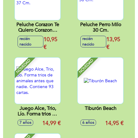
Peluche Corazon Te
Peluche Perro Milo
Quiero Corazones
30 Cm.
37 Cm.
10,95
13,95
recién
recién
nacido
nacido
€
€
NOVEDAD
NOVEDAD
Juego Alce, Trio,
Tiburón Beach
Lío. Forma trios de
animales antes que
14,99 €
14,95 €
7 años
6 años
nadie. Contiene 93
cartas.