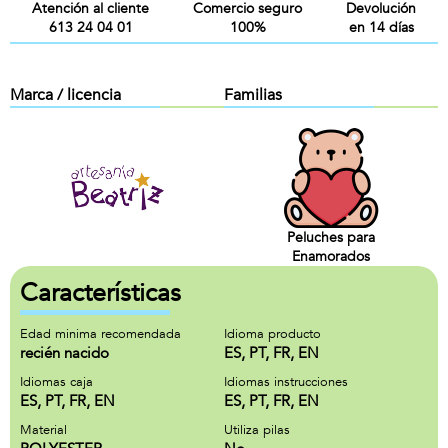
Atención al cliente
Comercio seguro
Devolución
613 24 04 01
100%
en 14 días
Marca / licencia
Familias
Peluches para
Enamorados
Características
Edad minima recomendada
Idioma producto
recién nacido
ES, PT, FR, EN
Idiomas caja
Idiomas instrucciones
ES, PT, FR, EN
ES, PT, FR, EN
Material
Utiliza pilas