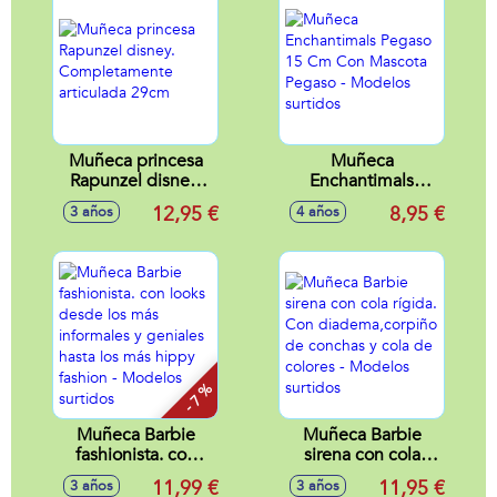
Muñeca princesa
Muñeca
Rapunzel disney.
Enchantimals
Completamente
Pegaso 15 Cm Con
12,95 €
8,95 €
3 años
4 años
articulada 29cm
Mascota Pegaso -
Modelos surtidos
- 7 %
Muñeca Barbie
Muñeca Barbie
fashionista. con
sirena con cola
looks desde los
rígida. Con
11,99 €
11,95 €
3 años
3 años
más informales y
diadema,corpiño