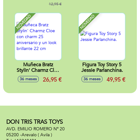
geniales hasta los
12,95 €
de conchas y cola
más hippy fashion -
de colores -
Modelos surtidos
Modelos surtidos
NOVEDAD
NOVEDAD
Muñeca Bratz
Figura Toy Story 5
Stylin' Charmz Cloe
Jessie Parlanchina.
con charm 25
26,95 €
49,95 €
36 meses
36 meses
aniversario y un
look brillante 22 cm
DON TRIS TRAS TOYS
AVD. EMILIO ROMERO Nº 20
05200 -
Arevalo
( Avila )