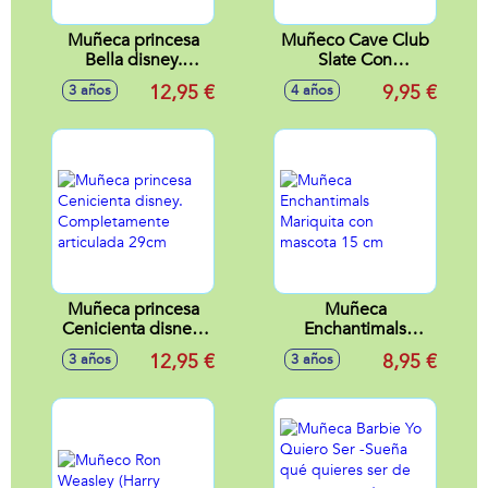
Muñeca princesa
Muñeco Cave Club
Bella disney.
Slate Con
Completamente
Accesorios
12,95 €
9,95 €
3 años
4 años
articulada 29cm
Muñeca princesa
Muñeca
Cenicienta disney.
Enchantimals
Completamente
Mariquita con
12,95 €
8,95 €
3 años
3 años
articulada 29cm
mascota 15 cm