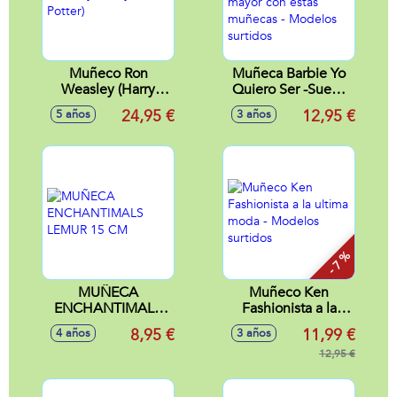
Muñeco Ron
Muñeca Barbie Yo
Weasley (Harry
Quiero Ser -Sueña
Potter)
qué quieres ser de
24,95 €
12,95 €
5 años
3 años
mayor con estas
muñecas - Modelos
surtidos
- 7 %
MUÑECA
Muñeco Ken
ENCHANTIMALS
Fashionista a la
LEMUR 15 CM
ultima moda -
8,95 €
11,99 €
4 años
3 años
Modelos surtidos
12,95 €