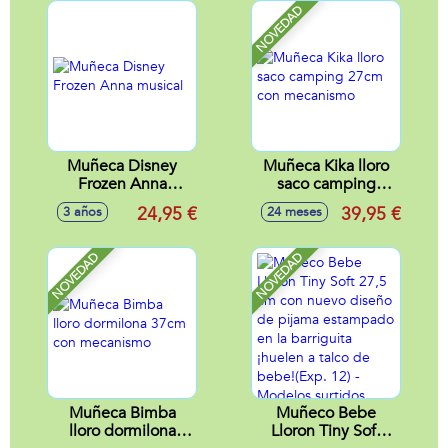
Cuerpo Tela
reconocimiento de
NOVEDAD
voz ¡intentará
adivinar que
piensas!
Muñeca Disney
Muñeca Kika lloro
Frozen Anna
saco camping
musical
27cm con
24,95 €
39,95 €
3 años
24 meses
mecanismo
NOVEDAD
NOVEDAD
Muñeca Bimba
Muñeco Bebe
lloro dormilona
Lloron Tiny Soft