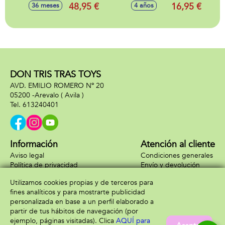
37cm con
27,5 cm con nuevo
48,95 €
16,95 €
36 meses
4 años
mecanismo
diseño de pijama
estampado en la
barriguita ¡huelen a
talco de bebe!(Exp.
12) - Modelos
surtidos
DON TRIS TRAS TOYS
AVD. EMILIO ROMERO Nº 20
05200 -
Arevalo
( Avila )
613240401
Información
Atención al cliente
Aviso legal
Condiciones generales
Política de privacidad
Envío y devolución
Política de cookies
Contacto
Utilizamos cookies propias y de terceros para
Formas de pago
fines analíticos y para mostrarte publicidad
personalizada en base a un perfil elaborado a
partir de tus hábitos de navegación (por
ejemplo, páginas visitadas). Clica
AQUÍ para