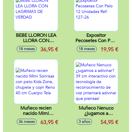
BEBE LLORON LEA
Expositor
LLORA CON
Pecosetes Con Pelo
LAGRIMAS DE
12 Unidades Ref:
36,95 €
19,95 €
18 meses
18 meses
VERDAD
127-26
Muñeco recien
Muñeco Nenuco
nacido Mimi
¿jugamos a
Sonrisas con peto
adivinar? 39 cm
63,95 €
54,95 €
36 meses
3 años
Kids Zone, chupete
interactivo con
y cojin Reno 40 cm
tecnología de