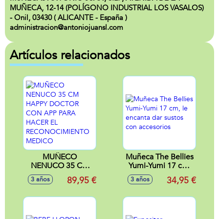
MUÑECA, 12-14 (POLÍGONO INDUSTRIAL LOS VASALOS)
- Onil, 03430 ( ALICANTE - España )
administracion@antoniojuansl.com
Artículos relacionados
MUÑECO
Muñeca The Bellies
NENUCO 35 CM
Yumi-Yumi 17 cm,
HAPPY DOCTOR
le encanta dar
89,95 €
34,95 €
3 años
3 años
CON APP PARA
sustos con
HACER EL
accesorios
RECONOCIMIENTO
MEDICO