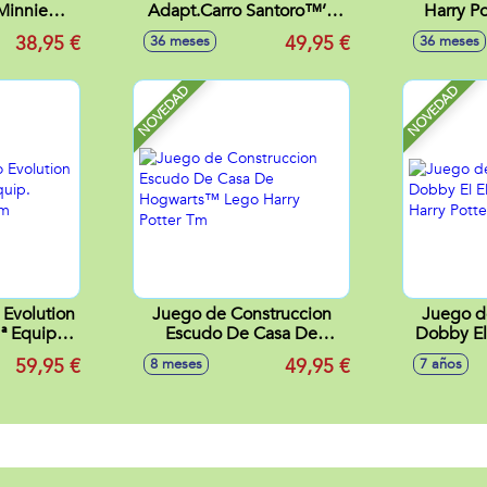
Minnie
Adapt.Carro Santoro™’S
Harry P
Time"
Mirabelle "Swan Lake"
30
38,95 €
49,95 €
36 meses
36 meses
14
32X42X15Cm
NOVEDAD
NOVEDAD
Evolution
Juego de Construccion
Juego d
ª Equip.
Escudo De Casa De
Dobby El 
4X16Cm
Hogwarts™ Lego Harry
Harry Po
59,95 €
49,95 €
8 meses
7 años
Potter Tm