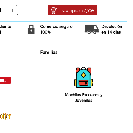
+
Comprar
72,95€
cliente
Comercio seguro
Devolución
1
100%
en 14 días
Familias
Mochilas Escolares y
Juveniles