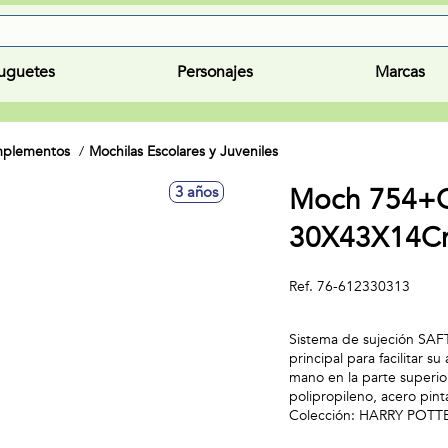
uguetes
Personajes
Marcas
omplementos
Mochilas Escolares y Juveniles
Moch 754+Ca
3 años
30X43X14C
Ref.
76-612330313
Sistema de sujeción SAFTA
principal para facilitar
mano en la parte superior
polipropileno, acero pin
Colección: HARRY POTT