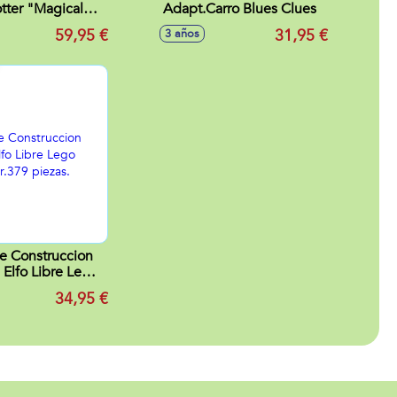
otter "Magical"
Adapt.Carro Blues Clues
X43X14Cm
59,95 €
31,95 €
3 años
e Construccion
Elfo Libre Lego
tter.379 piezas.
34,95 €