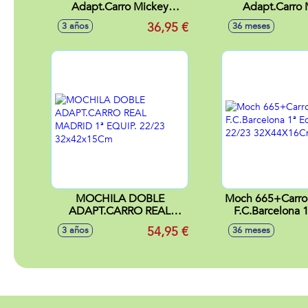
Adapt.Carro Mickey
Adapt.Carro 
Mouse "Only One"
Mouse "Me 
36,95 €
3 años
36 meses
33X42X14
33X42X
MOCHILA DOBLE
Moch 665+Carro 
ADAPT.CARRO REAL
F.C.Barcelona 1
MADRID 1ª EQUIP. 22/23
22/23 32X4
54,95 €
3 años
36 meses
32x42x15Cm