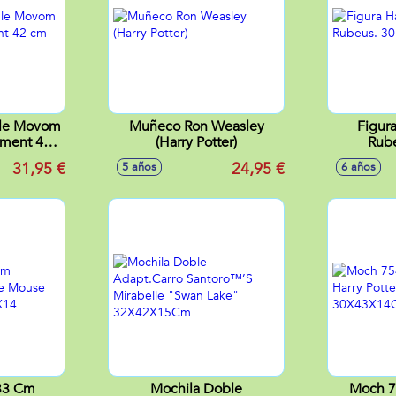
ble Movom
Muñeco Ron Weasley
Figura
oment 42
(Harry Potter)
Rub
31,95 €
24,95 €
5 años
6 años
33 Cm
Mochila Doble
Moch 7