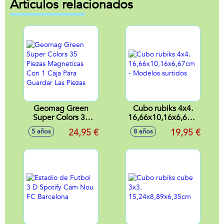
Artículos relacionados
Geomag Green
Cubo rubiks 4x4.
Super Colors 35
16,66x10,16x6,67cm
Piezas Magneticas
- Modelos surtidos
24,95 €
19,95 €
5 años
8 años
Con 1 Caja Para
Guardar Las Piezas