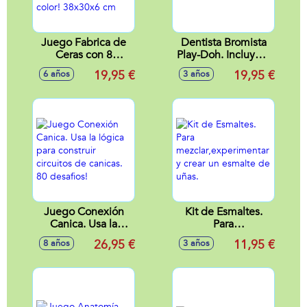
Juego Fabrica de
Dentista Bromista
Ceras con 8
Play-Doh. Incluye 5
experimentos ¡tu
botes plastilina.
19,95 €
19,95 €
6 años
3 años
eliges la forma y
color! 38x30x6 cm
Juego Conexión
Kit de Esmaltes.
Canica. Usa la
Para
lógica para
mezclar,experimentar
26,95 €
11,95 €
8 años
3 años
construir circuitos
y crear un esmalte
de canicas. 80
de uñas.
desafios!