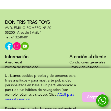
DON TRIS TRAS TOYS
AVD. EMILIO ROMERO Nº 20
05200 -
Arevalo
( Avila )
613240401
Información
Atención al cliente
Aviso legal
Condiciones generales
Política de privacidad
Envío y devolución
Política de cookies
Contacto
Utilizamos cookies propias y de terceros para
Formas de pago
fines analíticos y para mostrarte publicidad
personalizada en base a un perfil elaborado a
partir de tus hábitos de navegación (por
ejemplo, páginas visitadas). Clica
AQUÍ para
Aceptar
más información
.
Puedes aceptar todas las cookies pulsando el