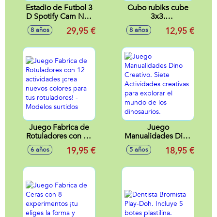
Estadio de Futbol 3
Cubo rubiks cube
D Spotify Cam Nou
3x3.
FC Barcelona
15,24x8,89x6,35cm
29,95 €
12,95 €
8 años
8 años
Juego Fabrica de
Juego
Rotuladores con 12
Manualidades Dino
actividades ¡crea
Creativo. Siete
19,95 €
18,95 €
6 años
5 años
nuevos colores
Actividades
para tus
creativas para
rotuladores! -
explorar el mundo
Modelos surtidos
de los dinosaurios.