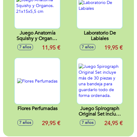
Juego Anatomía
Laboratorio De
Squishy y Organos.
Labiales
21x15x5,5 cm
11,95 €
19,95 €
7 años
7 años
Flores Perfumadas
Juego Spirograph
Original Set incluye
más de 30 piezas y
29,95 €
24,95 €
7 años
7 años
una bandeja para
guardarlo todo de
forma ordenada.