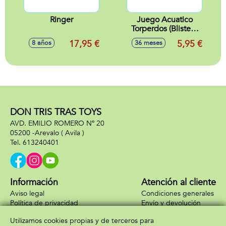
Ringer
Juego Acuatico
Torperdos (Blister4
piezas)
17,95 €
5,95 €
8 años
36 meses
DON TRIS TRAS TOYS
AVD. EMILIO ROMERO Nº 20
05200 -
Arevalo
( Avila )
613240401
Información
Atención al cliente
Aviso legal
Condiciones generales
Política de privacidad
Envío y devolución
Política de cookies
Contacto
Utilizamos cookies propias y de terceros para
Formas de pago