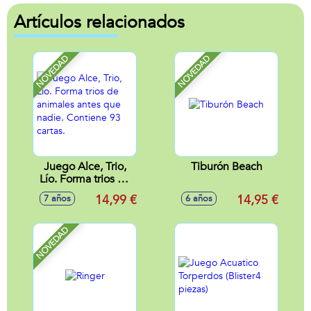
Artículos relacionados
NOVEDAD
NOVEDAD
Juego Alce, Trio,
Tiburón Beach
Lío. Forma trios de
animales antes que
14,99 €
14,95 €
7 años
6 años
nadie. Contiene 93
cartas.
NOVEDAD