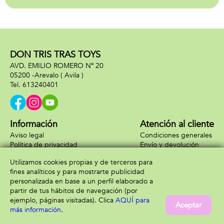
DON TRIS TRAS TOYS
AVD. EMILIO ROMERO Nº 20
05200 -
Arevalo
( Avila )
613240401
Información
Atención al cliente
Aviso legal
Condiciones generales
Política de privacidad
Envío y devolución
Política de cookies
Contacto
Utilizamos cookies propias y de terceros para
Formas de pago
fines analíticos y para mostrarte publicidad
personalizada en base a un perfil elaborado a
partir de tus hábitos de navegación (por
ejemplo, páginas visitadas). Clica
AQUÍ para
Aceptar
más información
.