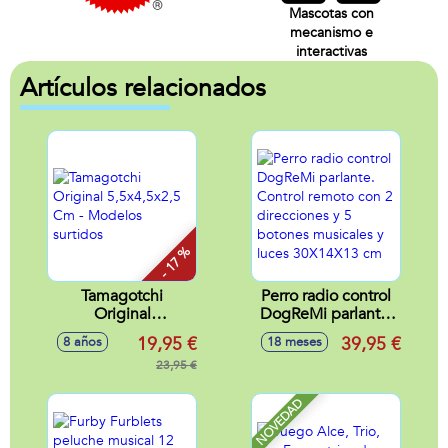
Mascotas con
mecanismo e
interactivas
Artículos relacionados
- 17 %
Tamagotchi
Perro radio control
Original
DogReMi parlante.
5,5x4,5x2,5 Cm -
Control remoto con
19,95 €
39,95 €
8 años
18 meses
Modelos surtidos
2 direcciones y 5
23,95 €
botones musicales
y luces 30X14X13
cm
NOVEDAD