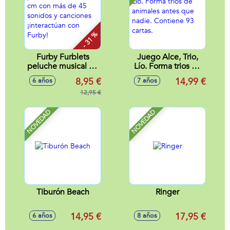
- 31 %
Furby Furblets
Juego Alce, Trio,
peluche musical 12
Lío. Forma trios de
cm con más de 45
animales antes que
8,95 €
14,99 €
6 años
7 años
sonidos y
nadie. Contiene 93
canciones
12,95 €
cartas.
¡interactúan con
Furby!
NOVEDAD
NOVEDAD
Tiburón Beach
Ringer
14,95 €
17,95 €
6 años
8 años