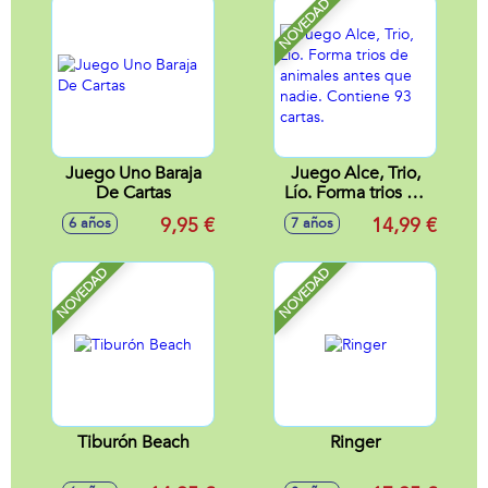
NOVEDAD
Juego Uno Baraja
Juego Alce, Trio,
De Cartas
Lío. Forma trios de
animales antes que
9,95 €
14,99 €
6 años
7 años
nadie. Contiene 93
cartas.
NOVEDAD
NOVEDAD
Tiburón Beach
Ringer