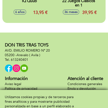
IQ Quub
22 Juegos Clásicos
en 1
13,95 €
39,95 €
6 años
36 meses
DON TRIS TRAS TOYS
AVD. EMILIO ROMERO Nº 20
05200 -
Arevalo
( Avila )
613240401
Información
Atención al cliente
Aviso legal
Condiciones generales
Política de privacidad
Envío y devolución
Política de cookies
Contacto
Utilizamos cookies propias y de terceros para
Formas de pago
fines analíticos y para mostrarte publicidad
personalizada en base a un perfil elaborado a