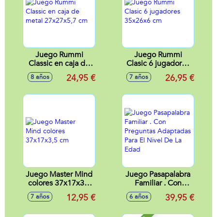
Juego Rummi
Juego Rummi
Classic en caja de
Clasic 6 jugadores
metal 27x27x5,7
35x26x6 cm
24,95 €
26,95 €
8 años
7 años
cm
Juego Master Mind
Juego Pasapalabra
colores 37x17x3,5
Familiar . Con
cm
Preguntas
12,95 €
39,95 €
7 años
6 años
Adaptadas Para El
Nivel De La Edad