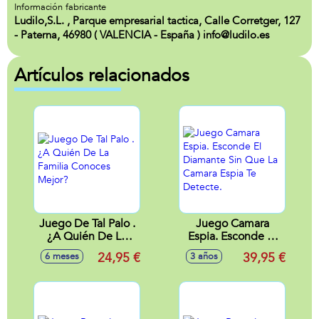
Información fabricante
Ludilo,S.L. , Parque empresarial tactica, Calle Corretger, 127
- Paterna, 46980 ( VALENCIA - España ) info@ludilo.es
Artículos relacionados
Juego De Tal Palo .
Juego Camara
¿A Quién De La
Espia. Esconde El
Familia Conoces
Diamante Sin Que
24,95 €
39,95 €
6 meses
3 años
Mejor?
La Camara Espia Te
Detecte.