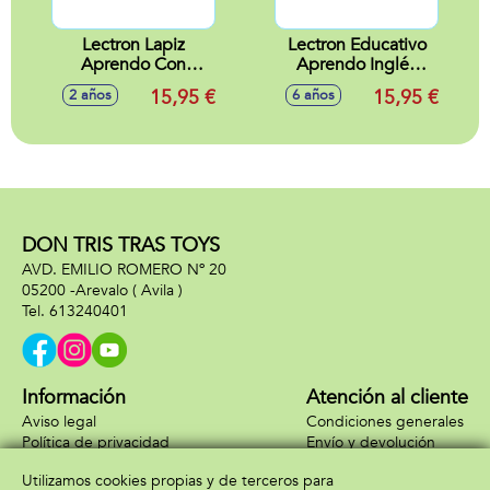
Lectron Lapiz
Lectron Educativo
Aprendo Con
Aprendo Inglés
Imágenes
Para niños 7-12
15,95 €
15,95 €
2 años
6 años
años.
DON TRIS TRAS TOYS
AVD. EMILIO ROMERO Nº 20
05200 -
Arevalo
( Avila )
613240401
Información
Atención al cliente
Aviso legal
Condiciones generales
Política de privacidad
Envío y devolución
Política de cookies
Contacto
Utilizamos cookies propias y de terceros para
Formas de pago