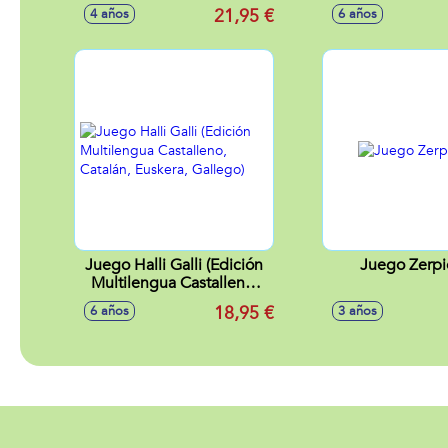
caras y 2 niveles de juego!
21,95 €
4 años
6 años
Juego Halli Galli (Edición
Juego Zerpi
Multilengua Castalleno,
Catalán, Euskera, Gallego)
18,95 €
6 años
3 años