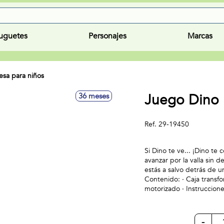
uguetes
Personajes
Marcas
sa para niños
Juego Dino
36 meses
Ref.
29-19450
Si Dino te ve... ¡Dino te
avanzar por la valla sin d
estás a salvo detrás de un 
Contenido: · Caja transfo
motorizado · Instruccion
-