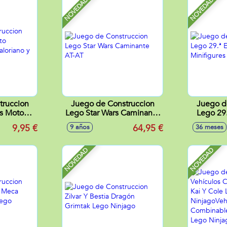
NOVEDAD
NOVEDAD
truccion
Juego de Construccion
Juego d
rs Moto
Lego Star Wars Caminante
Lego 29.
daloriano
AT-AT
Mi
9,95 €
64,95 €
9 años
36 meses
u
NOVEDAD
NOVEDAD