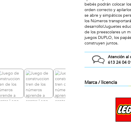
bebés podrán colocar los 
orden correcto y apilar
se abre y simpáticos per
los Números transportará
desarrollo!Juguetes ed
de los preescolares un m
juegos DUPLO, los papás 
construyen juntos.
Atención al 
613 24 04 0
Marca / licencia