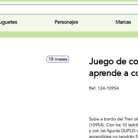
uguetes
Personajes
Marcas
Juego de co
18 meses
aprende a c
Ref.
124-10954
Sube a bordo del Tren 
(10954). Con los 10 ladr
y con las figuras DUPLO d
aprendizaje no tendrán f