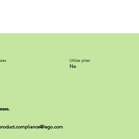
zas
Utiliza pilas
No
eses.
 ) product.compliance@lego.com