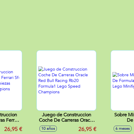
truccion
Juego de Construccion
Sobre Mi
s Ferrari
Coche De Carreras Oracle
De
a 1 275
Red Bull Racing Rb20
Colecc
26,95 €
26,95 €
10 años
6 meses
 Speed
Formula1 Lego Speed
Mi