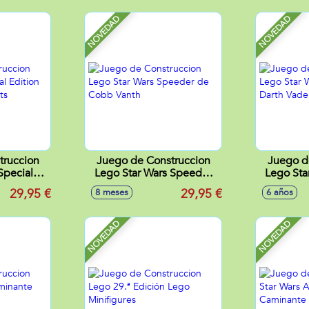
ns
Champions
NOVEDAD
NOVEDAD
truccion
Juego de Construccion
Juego d
Special
Lego Star Wars Speeder
Lego Sta
ditions
de Cobb Vanth
Da
29,95 €
29,95 €
8 meses
6 años
NOVEDAD
NOVEDAD