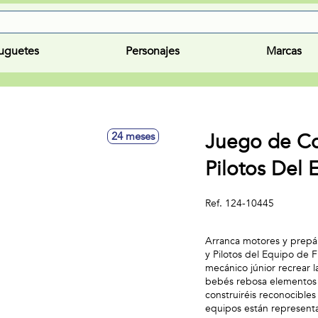
uguetes
Personajes
Marcas
Juego de Co
24 meses
Pilotos Del
Ref.
124-10445
Arranca motores y prepár
y Pilotos del Equipo de F
mecánico júnior recrear 
bebés rebosa elementos d
construiréis reconocibles
equipos están represent