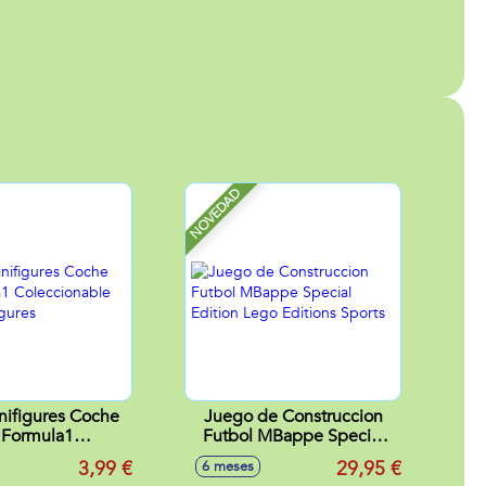
NOVEDAD
nifigures Coche
Juego de Construccion
 Formula1
Futbol MBappe Special
ionable Lego
Edition Lego Editions
3,99 €
29,95 €
6 meses
nifigures
Sports