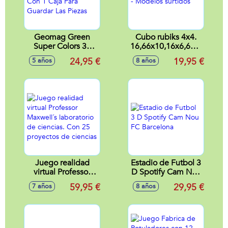
Geomag Green
Cubo rubiks 4x4.
Super Colors 35
16,66x10,16x6,67cm
Piezas Magneticas
- Modelos surtidos
24,95 €
19,95 €
5 años
8 años
Con 1 Caja Para
Guardar Las Piezas
Juego realidad
Estadio de Futbol 3
virtual Professor
D Spotify Cam Nou
Maxwell´s
FC Barcelona
59,95 €
29,95 €
7 años
8 años
laboratorio de
ciencias. Con 25
proyectos de
ciencias