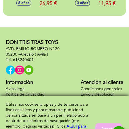
lógica para
mezclar,experimentar
26,95 €
11,95 €
8 años
3 años
construir circuitos
y crear un esmalte
de canicas. 80
de uñas.
desafios!
DON TRIS TRAS TOYS
AVD. EMILIO ROMERO Nº 20
05200 -
Arevalo
( Avila )
613240401
Información
Atención al cliente
Aviso legal
Condiciones generales
Política de privacidad
Envío y devolución
Política de cookies
Contacto
Utilizamos cookies propias y de terceros para
Formas de pago
fines analíticos y para mostrarte publicidad
personalizada en base a un perfil elaborado a
partir de tus hábitos de navegación (por
ejemplo, páginas visitadas). Clica
AQUÍ para