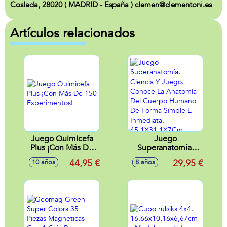
Coslada, 28020 ( MADRID - España ) clemen@clementoni.es
Artículos relacionados
Juego Quimicefa
Juego
Plus ¡Con Más De
Superanatomía.
150 Experimentos!
Ciencia Y Juego.
44,95 €
29,95 €
10 años
8 años
Conoce La
Anatomía Del
Cuerpo Humano
De Forma Simple E
Inmediata.
45,1X31,1X7Cm