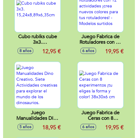
Cubo rubiks cube
Juego Fabrica de
3x3.
Rotuladores con 12
15,24x8,89x6,35cm
actividades ¡crea
12,95 €
19,95 €
8 años
6 años
nuevos colores
para tus
rotuladores! -
Modelos surtidos
Juego
Juego Fabrica de
Manualidades Dino
Ceras con 8
Creativo. Siete
experimentos ¡tu
18,95 €
19,95 €
5 años
6 años
Actividades
eliges la forma y
creativas para
color! 38x30x6 cm